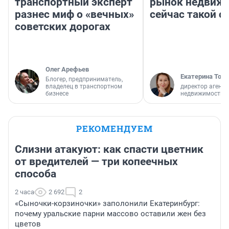
транспортный эксперт
рынок недвиж
разнес миф о «вечных»
сейчас такой 
советских дорогах
Олег Арефьев
Екатерина Торо
Блогер, предприниматель,
владелец в транспортном
директор агентс
бизнесе
недвижимости
РЕКОМЕНДУЕМ
Слизни атакуют: как спасти цветник
от вредителей — три копеечных
способа
2 часа
2 692
2
«Сыночки-корзиночки» заполонили Екатеринбург:
почему уральские парни массово оставили жен без
цветов