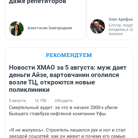
даже репетиторов
Олег Арефьев
Блогер, предпри
Анастасия Завгородняя
владелец в тра
бизнесе
РЕКОМЕНДУЕМ
Новости ХМАО за 5 августа: муж дает
деньги Айзе, вартовчанин оголился
возле ТЦ, откроются новые
поликлиники
5 августа
16 798
Обсудить
Смертельный аудит: за что в начале 2000-х убили
бывшего главбуха нефтяной компании Уфы
«Я не жалуюсь». Строитель лишился рук и ног и стал
звездой соцсетей: как он живет и почему его семью