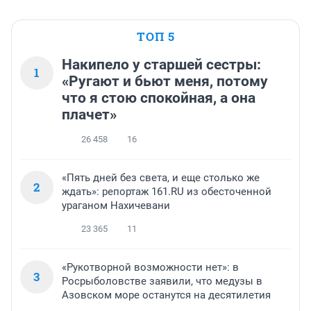
ТОП 5
Накипело у старшей сестры:
1
«Ругают и бьют меня, потому
что я стою спокойная, а она
плачет»
26 458
16
«Пять дней без света, и еще столько же
2
ждать»: репортаж 161.RU из обесточенной
ураганом Нахичевани
23 365
11
«Рукотворной возможности нет»: в
3
Росрыболовстве заявили, что медузы в
Азовском море останутся на десятилетия