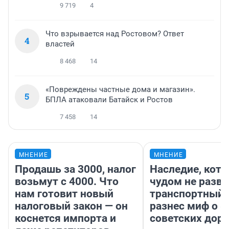
9 719
4
Что взрывается над Ростовом? Ответ
4
властей
8 468
14
«Повреждены частные дома и магазин».
5
БПЛА атаковали Батайск и Ростов
7 458
14
МНЕНИЕ
МНЕНИЕ
Продашь за 3000, налог
Наследие, кото
возьмут с 4000. Что
чудом не разва
нам готовит новый
транспортный 
налоговый закон — он
разнес миф о 
коснется импорта и
советских доро