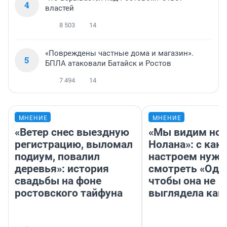
4
властей
8 503
14
«Повреждены частные дома и магазин».
5
БПЛА атаковали Батайск и Ростов
7 494
14
МНЕНИЕ
МНЕНИЕ
«Ветер снес выездную
«Мы видим нов
регистрацию, выломал
Нолана»: с как
подиум, повалил
настроем нужн
деревья»: история
смотреть «Оди
свадьбы на фоне
чтобы она не
ростовского тайфуна
выглядела как