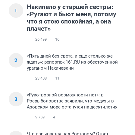
Накипело у старшей сестры:
1
«Ругают и бьют меня, потому
что я стою спокойная, а она
плачет»
26 499
16
«Пять дней без света, и еще столько же
2
ждать»: репортаж 161.RU из обесточенной
ураганом Нахичевани
23 408
11
«Рукотворной возможности нет»: в
3
Росрыболовстве заявили, что медузы в
Азовском море останутся на десятилетия
9 759
4
Что взрывается над Ростовом? Ответ