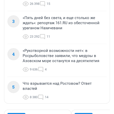
26 398
15
«Пять дней без света, и еще столько же
3
ждать»: репортаж 161.RU из обесточенной
ураганом Нахичевани
23 292
11
«Рукотворной возможности нет»: в
4
Росрыболовстве заявили, что медузы в
Азовском море останутся на десятилетия
9 636
4
Что взрывается над Ростовом? Ответ
5
властей
8 380
14