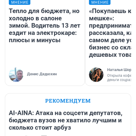
МНЕНИЕ
МНЕНИЕ
Тепло для бюджета, но
«Покупаешь ко
холодно в салоне
мешке»:
зимой. Водитель 13 лет
предпринимат
ездит на электрокаре:
рассказала, как
плюсы и минусы
самом деле ус
бизнес со скл
дешевых това
Наталья Шорох
Денис Дедюхин
Открыла кофейн
деньги соцразв
РЕКОМЕНДУЕМ
AI-AINA: Атака на соцсети депутатов,
бюджета вузов не хватило лучшим и
сколько стоит арбуз