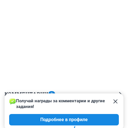
КОММЕНТАРИИ
7
Получай награды за комментарии и другие 
задания!
Гость
7 июня 2024, 06:22
Подробнее в профиле
А колодцы и скажи не вариант, совсем обленились