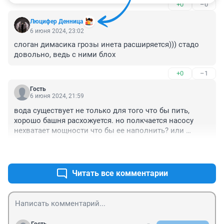
+0
–0
Люцифер Денница
6 июня 2024, 23:02
слоган димасика грозы инета расширяется))) стадо 
довольно, ведь с ними блох
+0
–1
Гость
6 июня 2024, 21:59
вода существует не только для того что бы пить, 
хорошо башня расхожуется. но полкчается насосу 
нехватает мощности что бы ее наполнить? или 
обьема водовода? - конечно если воды нет люди ее 
+0
–0
быстро разбирают.
Читать все комментарии