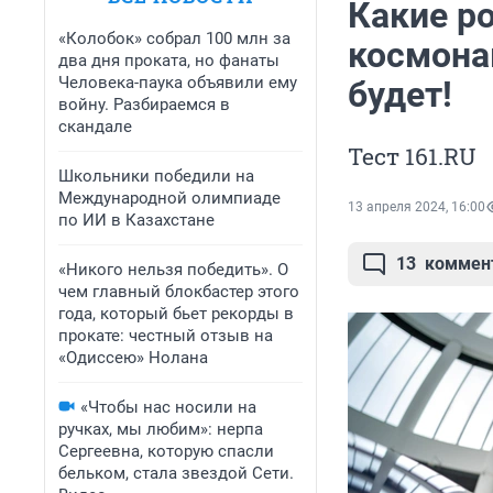
Какие р
«Колобок» собрал 100 млн за
космонав
два дня проката, но фанаты
Человека-паука объявили ему
будет!
войну. Разбираемся в
скандале
Тест 161.RU
Школьники победили на
Международной олимпиаде
13 апреля 2024, 16:00
по ИИ в Казахстане
13
коммен
«Никого нельзя победить». О
чем главный блокбастер этого
года, который бьет рекорды в
прокате: честный отзыв на
«Одиссею» Нолана
«Чтобы нас носили на
ручках, мы любим»: нерпа
Сергеевна, которую спасли
бельком, стала звездой Сети.