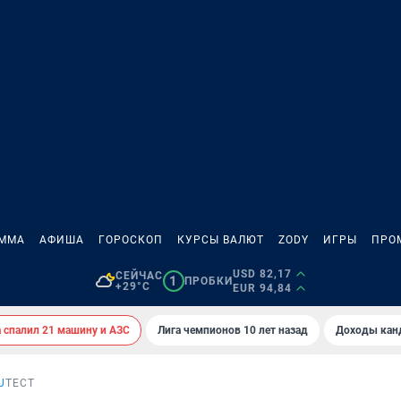
АММА
АФИША
ГОРОСКОП
КУРСЫ ВАЛЮТ
ZODY
ИГРЫ
ПРО
USD 82,17
СЕЙЧАС
1
ПРОБКИ
+29°C
EUR 94,84
спалил 21 машину и АЗС
Лига чемпионов 10 лет назад
Доходы кан
U
ТЕСТ