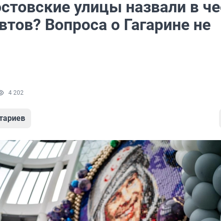
остовские улицы назвали в че
тов? Вопроса о Гагарине не
4 202
тариев