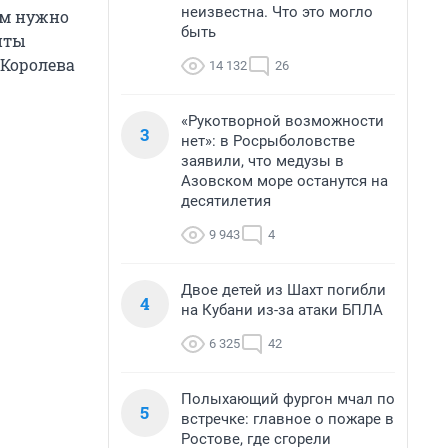
неизвестна. Что это могло
ам нужно
быть
нты
 Королева
14 132
26
«Рукотворной возможности
3
нет»: в Росрыболовстве
заявили, что медузы в
Азовском море останутся на
десятилетия
9 943
4
Двое детей из Шахт погибли
4
на Кубани из-за атаки БПЛА
6 325
42
Полыхающий фургон мчал по
5
встречке: главное о пожаре в
Ростове, где сгорели