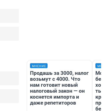
МНЕНИЕ
МНЕНИ
Продашь за 3000, налог
Мой б
возьмут с 4000. Что
береж
нам готовит новый
хотел
налоговый закон — он
тысяч
коснется импорта и
креди
даже репетиторов
приех
безоп