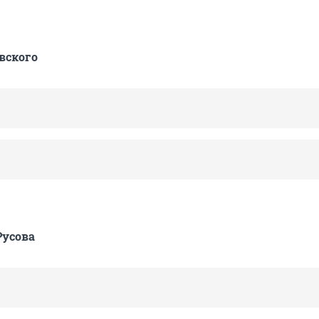
вского
Русова