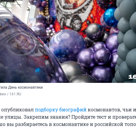
тила День космонавтики
вин / 161.RU
RU опубликовал
подборку биографий
космонавтов, чьи 
е улицы. Закрепим знания? Пройдите тест и проверьте
шо вы разбираетесь в космонавтике и российской топ