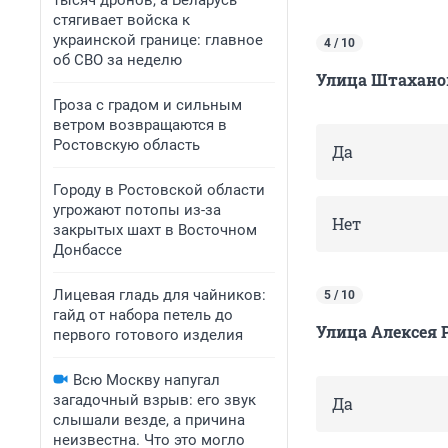
тысяч дронов, а Беларусь
стягивает войска к
украинской границе: главное
4 / 10
об СВО за неделю
Улица Штахано
Гроза с градом и сильным
ветром возвращаются в
Ростовскую область
Да
Городу в Ростовской области
угрожают потопы из-за
Нет
закрытых шахт в Восточном
Донбассе
Лицевая гладь для чайников:
5 / 10
гайд от набора петель до
Улица Алексея 
первого готового изделия
Всю Москву напугал
загадочный взрыв: его звук
Да
слышали везде, а причина
неизвестна. Что это могло