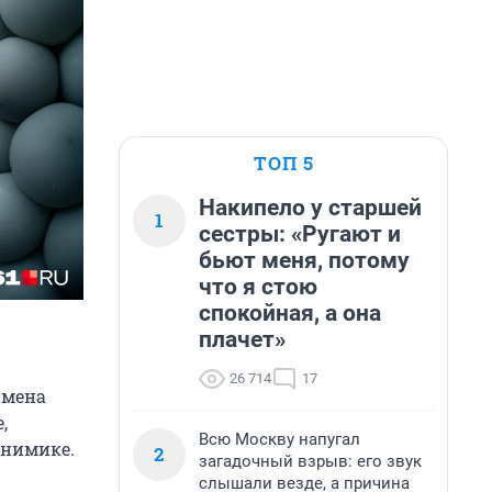
ТОП 5
Накипело у старшей
1
сестры: «Ругают и
бьют меня, потому
что я стою
спокойная, а она
плачет»
26 714
17
имена
,
Всю Москву напугал
онимике.
2
загадочный взрыв: его звук
слышали везде, а причина