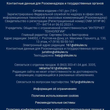
Контактные данные для Роскомнадзора и государственных органов
Сетевое издание «161.ру» (18+)
Зарегистрировано Федеральной службой по надзору в сфере связи,
информационных технологий и массовых коммуникаций (Роскомнадзор)
Свидетельство о регистрации (Регистрационный номер) СМИ ЭЛ № ФС
77– 84714 от 06.02.2023 г.
Учредитель: Общество с ограниченной ответственностью "ИНТЕРНЕТ
ТЕХНОЛОГИИ"
Главный редактор: Сергеева Ольга Викторовна
Адрес редакции: 344002, г. Ростов-на-Дону, ул. Максима Горького, д. 130,
13 этаж, +7 (918) 50-50-161
Электронный адрес редакции:
161@shkulev.ru
Контактные данные для Роскомнадзора и государственных органов:
juristnn@shkulev.ru
Техподдержка:
help@shkulev.ru
Связаться с отделом продаж: 8 (863) 303-41-34 доб. 3335,
reklama161@shkulev.ru
Редакция сайта не несет ответственности за достоверность
информации, содержащейся в рекламных объявлениях.
Связаться по вопросам партнёрства:
161pr@shkulev.ru
Информация об ограничениях
Политика использования cookies
Рекомендательные системы
Политика конфиденциальности и обработки персональных данных и