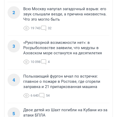
Всю Москву напугал загадочный взрыв: его
2
звук слышали везде, а причина неизвестна.
Что это могло быть
19 743
32
«Рукотворной возможности нет»: в
3
Росрыболовстве заявили, что медузы в
Азовском море останутся на десятилетия
10 098
4
Полыхающий фургон мчал по встречке:
4
главное о пожаре в Ростове, где сгорели
заправка и 21 припаркованная машина
6 640
54
Двое детей из Шахт погибли на Кубани из-за
5
атаки БПЛА