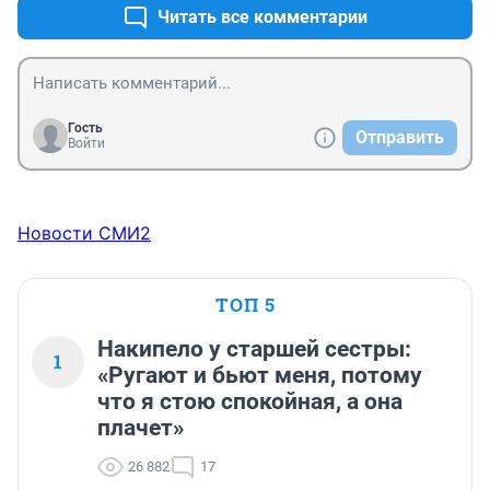
Откуда такие деньги,а главное, для чего?
Читать все комментарии
Гость
Отправить
Войти
Новости СМИ2
ТОП 5
Накипело у старшей сестры:
1
«Ругают и бьют меня, потому
что я стою спокойная, а она
плачет»
26 882
17