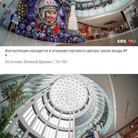
Инсталляция находится в атриуме торгового центра, около входа №
4
Источник: 
Евгений Вдовин / 161.RU