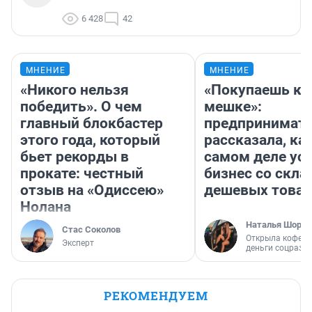
6 428
42
МНЕНИЕ
МНЕНИЕ
«Никого нельзя
«Покупаешь ко
победить». О чем
мешке»:
главный блокбастер
предпринимат
этого года, который
рассказала, как
бьет рекорды в
самом деле ус
прокате: честный
бизнес со скл
отзыв на «Одиссею»
дешевых това
Нолана
Наталья Шорох
Стас Соколов
Открыла кофейн
Эксперт
деньги соцразв
РЕКОМЕНДУЕМ