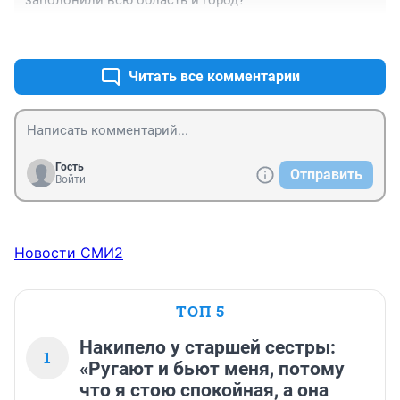
заполонили всю область и город?
+1
–0
Читать все комментарии
Гость
Отправить
Войти
Новости СМИ2
ТОП 5
Накипело у старшей сестры:
1
«Ругают и бьют меня, потому
что я стою спокойная, а она