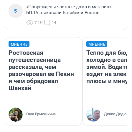
«Повреждены частные дома и магазин».
5
БПЛА атаковали Батайск и Ростов
7 434
14
МНЕНИЕ
МНЕНИЕ
Ростовская
Тепло для бюд
путешественница
холодно в сало
рассказала, чем
зимой. Водител
разочаровал ее Пекин
ездит на элект
и чем обрадовал
плюсы и мину
Шанхай
Гала Ермошкина
Денис Дедюхи