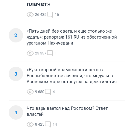
плачет»
26 435
16
«Пять дней без света, и еще столько же
2
ждать»: репортаж 161.RU из обесточенной
ураганом Нахичевани
23 337
11
«Рукотворной возможности нет»: в
3
Росрыболовстве заявили, что медузы в
Азовском море останутся на десятилетия
9 680
4
Что взрывается над Ростовом? Ответ
4
властей
8 425
14