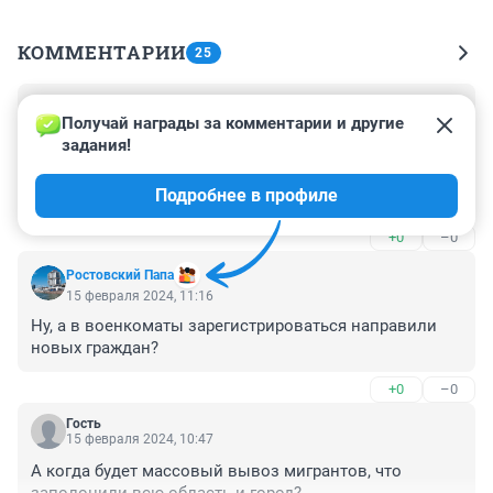
КОММЕНТАРИИ
25
Гость
15 февраля 2024, 13:38
Получай награды за комментарии и другие 
задания!
Пока здесь правят бал "уважаемые люди" (т.е. 
выходцы с кавказских республик) - ничего не 
Подробнее в профиле
поменяется. Абсолютно ничего.
+0
–0
Ростовский Папа
15 февраля 2024, 11:16
Ну, а в военкоматы зарегистрироваться направили 
новых граждан?
+0
–0
Гость
15 февраля 2024, 10:47
А когда будет массовый вывоз мигрантов, что 