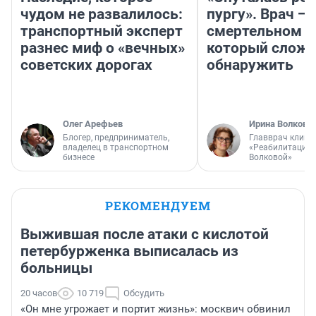
чудом не развалилось:
пургу». Врач — 
транспортный эксперт
смертельном д
разнес миф о «вечных»
который слож
советских дорогах
обнаружить
Олег Арефьев
Ирина Волкова
Блогер, предприниматель,
Главврач клини
владелец в транспортном
«Реабилитация 
бизнесе
Волковой»
РЕКОМЕНДУЕМ
Выжившая после атаки с кислотой
петербурженка выписалась из
больницы
20 часов
10 719
Обсудить
«Он мне угрожает и портит жизнь»: москвич обвинил