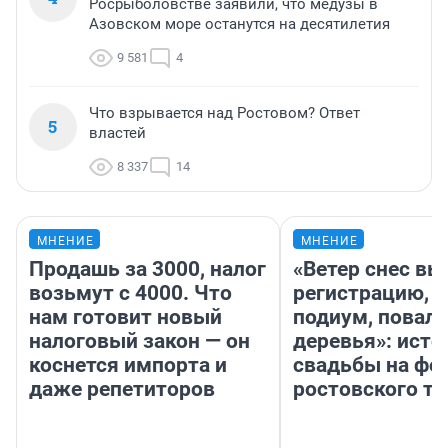
Росрыболовстве заявили, что медузы в
Азовском море останутся на десятилетия
9 581
4
Что взрывается над Ростовом? Ответ
5
властей
8 337
14
МНЕНИЕ
МНЕНИЕ
Продашь за 3000, налог
«Ветер снес в
возьмут с 4000. Что
регистрацию, 
нам готовит новый
подиум, повал
налоговый закон — он
деревья»: исто
коснется импорта и
свадьбы на фо
даже репетиторов
ростовского т