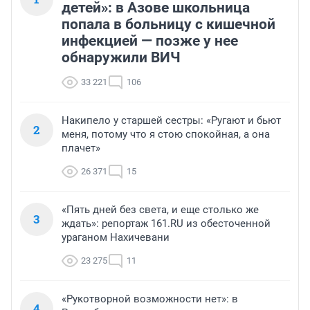
детей»: в Азове школьница
попала в больницу с кишечной
инфекцией — позже у нее
обнаружили ВИЧ
33 221
106
Накипело у старшей сестры: «Ругают и бьют
2
меня, потому что я стою спокойная, а она
плачет»
26 371
15
«Пять дней без света, и еще столько же
3
ждать»: репортаж 161.RU из обесточенной
ураганом Нахичевани
23 275
11
«Рукотворной возможности нет»: в
4