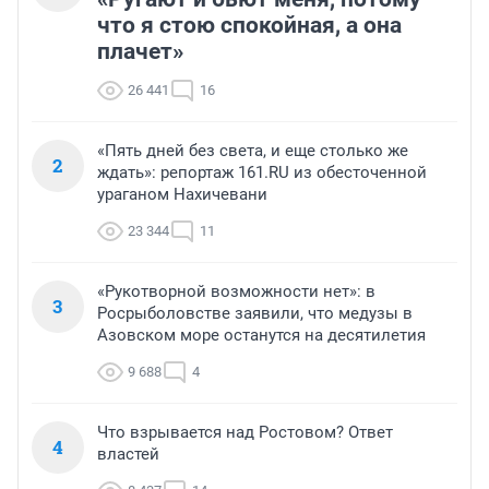
что я стою спокойная, а она
плачет»
26 441
16
«Пять дней без света, и еще столько же
2
ждать»: репортаж 161.RU из обесточенной
ураганом Нахичевани
23 344
11
«Рукотворной возможности нет»: в
3
Росрыболовстве заявили, что медузы в
Азовском море останутся на десятилетия
9 688
4
Что взрывается над Ростовом? Ответ
4
властей