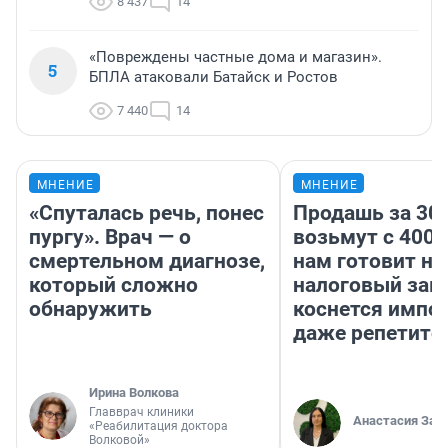
8 437
14
«Повреждены частные дома и магазин».
5
БПЛА атаковали Батайск и Ростов
7 440
14
МНЕНИЕ
МНЕНИЕ
«Спуталась речь, понес
Продашь за 300
пургу». Врач — о
возьмут с 4000
смертельном диагнозе,
нам готовит н
который сложно
налоговый зако
обнаружить
коснется импор
даже репетито
Ирина Волкова
Главврач клиники
Анастасия Зав
«Реабилитация доктора
Волковой»