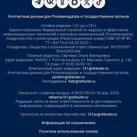
Контактные данные для Роскомнадзора и государственных органов
Сетевое издание «161.ру» (18+)
Зарегистрировано Федеральной службой по надзору в сфере связи,
информационных технологий и массовых коммуникаций (Роскомнадзор)
Свидетельство о регистрации (Регистрационный номер) СМИ ЭЛ № ФС
77– 84714 от 06.02.2023 г.
Учредитель: Общество с ограниченной ответственностью "ИНТЕРНЕТ
ТЕХНОЛОГИИ"
Главный редактор: Сергеева Ольга Викторовна
Адрес редакции: 344002, г. Ростов-на-Дону, ул. Максима Горького, д. 130,
13 этаж, +7 (918) 50-50-161
Электронный адрес редакции:
161@shkulev.ru
Контактные данные для Роскомнадзора и государственных органов:
juristnn@shkulev.ru
Техподдержка:
help@shkulev.ru
Связаться с отделом продаж: 8 (863) 303-41-34 доб. 3335,
reklama161@shkulev.ru
Редакция сайта не несет ответственности за достоверность
информации, содержащейся в рекламных объявлениях.
Связаться по вопросам партнёрства:
161pr@shkulev.ru
Информация об ограничениях
Политика использования cookies