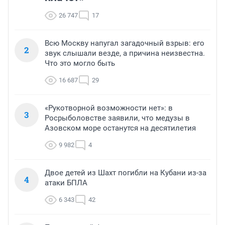
26 747
17
Всю Москву напугал загадочный взрыв: его
2
звук слышали везде, а причина неизвестна.
Что это могло быть
16 687
29
«Рукотворной возможности нет»: в
3
Росрыболовстве заявили, что медузы в
Азовском море останутся на десятилетия
9 982
4
Двое детей из Шахт погибли на Кубани из-за
4
атаки БПЛА
6 343
42