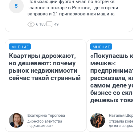
Полыхающий фургон мчал по встречке:
5
главное о пожаре в Ростове, где сгорели
заправка и 21 припаркованная машина
6 183
49
МНЕНИЕ
МНЕНИЕ
Квартиры дорожают,
«Покупаешь ко
но дешевеют: почему
мешке»:
рынок недвижимости
предпринимат
сейчас такой странный
рассказала, как
самом деле ус
бизнес со скл
дешевых това
Екатерина Торопова
Наталья Шорох
директор агентства
Открыла кофейн
недвижимости
деньги соцразв