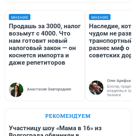
МНЕНИЕ
МНЕНИЕ
Продашь за 3000, налог
Наследие, кото
возьмут с 4000. Что
чудом не разва
нам готовит новый
транспортный 
налоговый закон — он
разнес миф о 
коснется импорта и
советских доро
даже репетиторов
Олег Арефьев
Блогер, предпри
Анастасия Завгородняя
владелец в тра
бизнесе
РЕКОМЕНДУЕМ
Участницу шоу «Мама в 16» из
Волгограда обвинили в