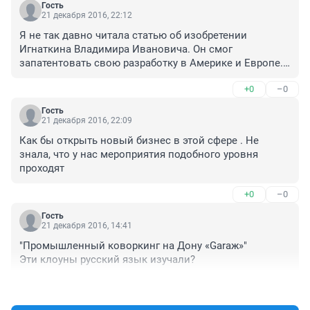
Гость
21 декабря 2016, 22:12
Я не так давно читала статью об изобретении 
Игнаткина Владимира Ивановича. Он смог 
запатентовать свою разработку в Америке и Европе. 
Но ученые из РИИЖТа сдали всю научно-техническую 
+0
–0
базу в металлолом. При всем уважении к работе 
Владимира Колодкина, это странное начинание под 
Гость
крышей ДГТУ ни к чему хорошему не приведет.
21 декабря 2016, 22:09
Как бы открыть новый бизнес в этой сфере . Не 
знала, что у нас мероприятия подобного уровня 
проходят
+0
–0
Гость
21 декабря 2016, 14:41
"Промышленный коворкинг на Дону «Garaж»"

Эти клоуны русский язык изучали?
+0
–0