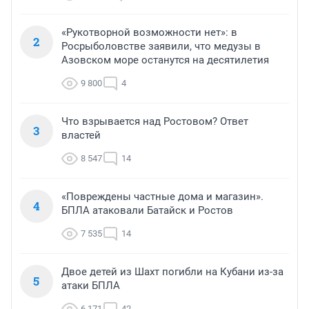
«Рукотворной возможности нет»: в
2
Росрыболовстве заявили, что медузы в
Азовском море останутся на десятилетия
9 800
4
Что взрывается над Ростовом? Ответ
3
властей
8 547
14
«Повреждены частные дома и магазин».
4
БПЛА атаковали Батайск и Ростов
7 535
14
Двое детей из Шахт погибли на Кубани из-за
5
атаки БПЛА
6 171
42