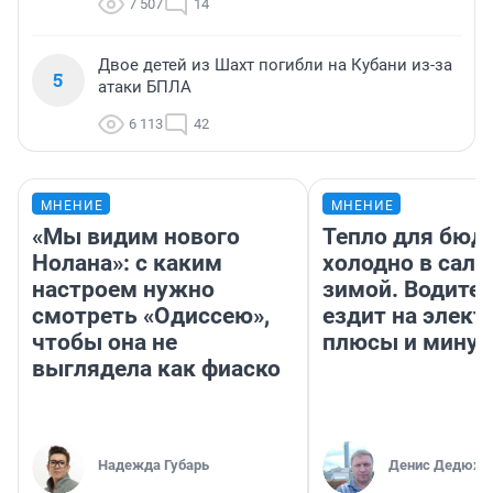
7 507
14
Двое детей из Шахт погибли на Кубани из-за
5
атаки БПЛА
6 113
42
МНЕНИЕ
МНЕНИЕ
«Мы видим нового
Тепло для бюд
Нолана»: с каким
холодно в сало
настроем нужно
зимой. Водител
смотреть «Одиссею»,
ездит на элект
чтобы она не
плюсы и мину
выглядела как фиаско
Надежда Губарь
Денис Дедюхи