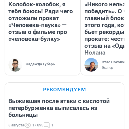
Колобок-колобок, я
«Никого нельз
тебя боюсь! Ради чего
победить». О ч
отложили прокат
главный блокб
«Человека-паука» —
этого года, ко
отзыв о фильме про
бьет рекорды 
«человека-булку»
прокате: честн
отзыв на «Оди
Нолана
Стас Соколов
Надежда Губарь
Эксперт
РЕКОМЕНДУЕМ
Выжившая после атаки с кислотой
петербурженка выписалась из
больницы
8 августа
17 895
1