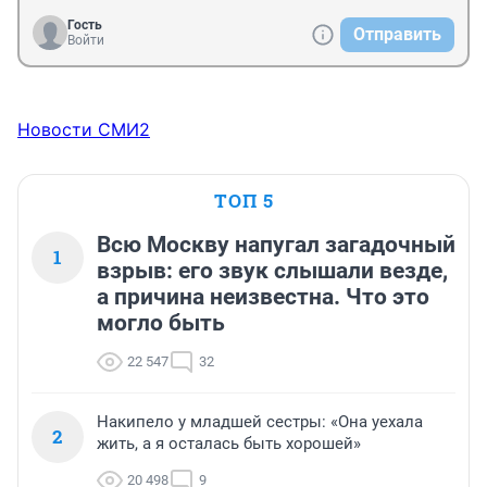
Гость
Отправить
Войти
Новости СМИ2
ТОП 5
Всю Москву напугал загадочный
1
взрыв: его звук слышали везде,
а причина неизвестна. Что это
могло быть
22 547
32
Накипело у младшей сестры: «Она уехала
2
жить, а я осталась быть хорошей»
20 498
9