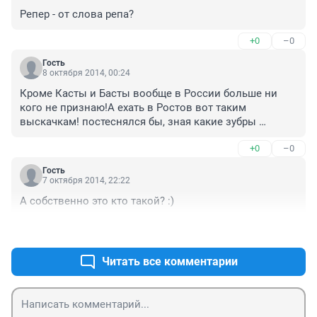
Репер - от слова репа?
+0
–0
Гость
8 октября 2014, 00:24
Кроме Касты и Басты вообще в России больше ни 
кого не признаю!А ехать в Ростов вот таким 
выскачкам! постеснялся бы, зная какие зубры 
русского рэпа ,вышли из Ростова на большую сцену.
+0
–0
Гость
7 октября 2014, 22:22
А собственно это кто такой? :)
+0
–0
Читать все комментарии