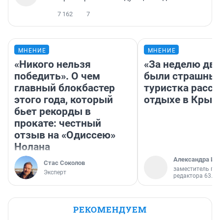
7 162
7
МНЕНИЕ
МНЕНИЕ
«Никого нельзя
«За неделю две
победить». О чем
были страшные
главный блокбастер
туристка расск
этого года, который
отдыхе в Крым
бьет рекорды в
прокате: честный
отзыв на «Одиссею»
Нолана
Александра Ис
Стас Соколов
заместитель гл
Эксперт
редактора 63.RU
РЕКОМЕНДУЕМ