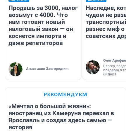
Продашь за 3000, налог
Наследие, кото
возьмут с 4000. Что
чудом не разва
нам готовит новый
транспортный 
налоговый закон — он
разнес миф о 
коснется импорта и
советских доро
даже репетиторов
Олег Арефьев
Блогер, предпри
Анастасия Завгородняя
владелец в тра
бизнесе
РЕКОМЕНДУЕМ
«Мечтал о большой жизни»:
иностранец из Камеруна переехал в
Ярославль и создал здесь семью —
история