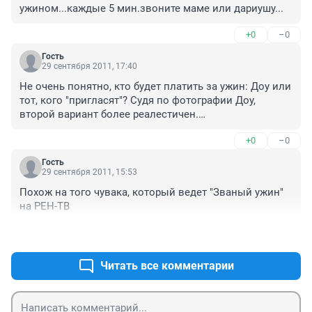
ужином...каждые 5 мин.звоните маме или дариушу...
+0
–0
Гость
29 сентября 2011, 17:40
Не очень понятно, кто будет платить за ужин: Доу или 
тот, кого "пригласят"? Судя по фотографии Доу, 
второй вариант более реалестичен.

...Нам свой мат тоже нужно продвигать в Европу. Аууу, 
+0
–0
есть знатоки разговорных выражений, чтобы поехать 
с лекциями и интерактивными играми в Лондон?
Гость
29 сентября 2011, 15:53
Похож на того чувака, который ведет "Званый ужин" 
на РЕН-ТВ
+0
–0
Читать все комментарии