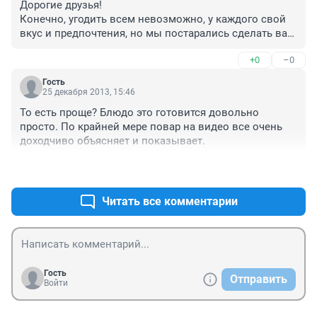
Дорогие друзья!

Конечно, угодить всем невозможно, у каждого свой 
вкус и предпочтения, но мы постарались сделать ваш 
новогодний стол ярким и необычным. 

+0
–0
Спасибо за проявленный интерес к нашему проекту. 
Спасибо всем за комментарии.

Гость
Всех с наступающими праздниками! Пусть ваш 
25 декабря 2013, 15:46
Новый год будет ВКУСНЫМ!
То есть проще? Блюдо это готовится довольно 
просто. По крайней мере повар на видео все очень 
доходчиво объясняет и показывает.
+0
–0
Читать все комментарии
Гость
Отправить
Войти