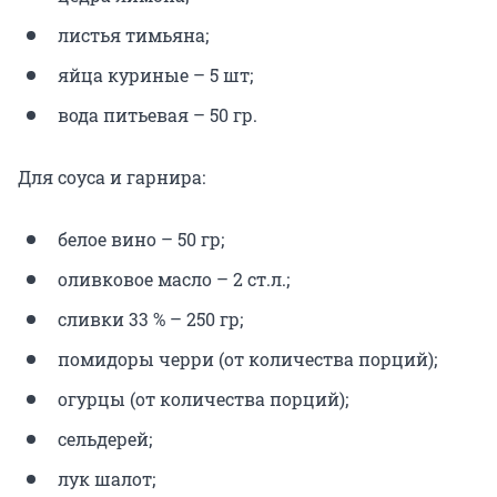
листья тимьяна;
яйца куриные – 5 шт;
вода питьевая – 50 гр.
Для соуса и гарнира:
белое вино – 50 гр;
оливковое масло – 2 ст.л.;
сливки 33 % – 250 гр;
помидоры черри (от количества порций);
огурцы (от количества порций);
сельдерей;
лук шалот;