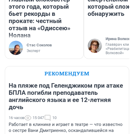
этого года, который
который слож
бьет рекорды в
обнаружить
прокате: честный
отзыв на «Одиссею»
Нолана
Ирина Волкова
Главврач клини
Стас Соколов
«Реабилитация 
Эксперт
Волковой»
РЕКОМЕНДУЕМ
На пляже под Геленджиком при атаке
БПЛА погибли преподаватель
английского языка и ее 12-летняя
дочь
16 часов
15 047
10
Работает в клинике и играет в театре — что известно
о сестре Вани Дмитриенко, оскандалившейся на