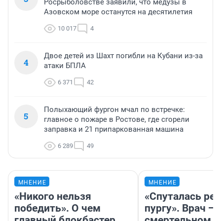
Росрыболовстве заявили, что медузы в
Азовском море останутся на десятилетия
10 017
4
Двое детей из Шахт погибли на Кубани из-за
4
атаки БПЛА
6 371
42
Полыхающий фургон мчал по встречке:
5
главное о пожаре в Ростове, где сгорели
заправка и 21 припаркованная машина
6 289
49
МНЕНИЕ
МНЕНИЕ
«Никого нельзя
«Спуталась реч
победить». О чем
пургу». Врач — 
главный блокбастер
смертельном д