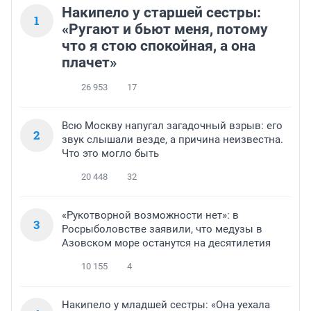
Накипело у старшей сестры:
1
«Ругают и бьют меня, потому
что я стою спокойная, а она
плачет»
26 953
17
Всю Москву напугал загадочный взрыв: его
2
звук слышали везде, а причина неизвестна.
Что это могло быть
20 448
32
«Рукотворной возможности нет»: в
3
Росрыболовстве заявили, что медузы в
Азовском море останутся на десятилетия
10 155
4
Накипело у младшей сестры: «Она уехала