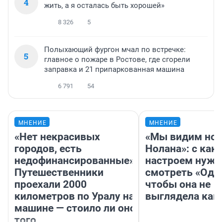
4
жить, а я осталась быть хорошей»
8 326
5
Полыхающий фургон мчал по встречке:
5
главное о пожаре в Ростове, где сгорели
заправка и 21 припаркованная машина
6 791
54
МНЕНИЕ
МНЕНИЕ
«Нет некрасивых
«Мы видим нов
городов, есть
Нолана»: с как
недофинансированные».
настроем нужн
Путешественники
смотреть «Оди
проехали 2000
чтобы она не
километров по Уралу на
выглядела как
машине — стоило ли оно
того