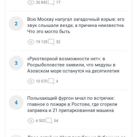
26 842
17
Всю Москву напугал загадочный взрыв: его
2
звук слышали везде, а причина неизвестна.
Что это могло быть
19 128
32
«Рукотворной возможности нет»: в
3
Росрыболовстве заявили, что медузы в
Азовском море останутся на десятилетия
10 070
4
Полыхающий фургон мчал по встречке:
4
главное о пожаре в Ростове, где сгорели
заправка и 21 припаркованная машина
6 502
54