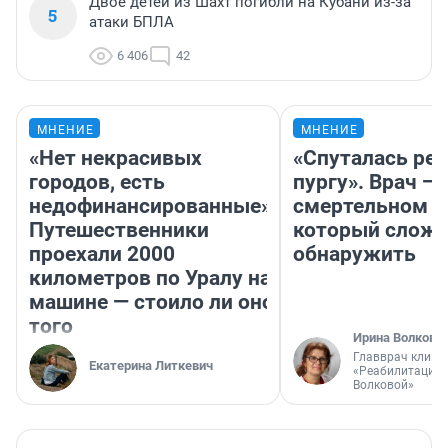
Двое детей из Шахт погибли на Кубани из-за
5
атаки БПЛА
6 406
42
МНЕНИЕ
МНЕНИЕ
«Нет некрасивых
«Спуталась реч
городов, есть
пургу». Врач — 
недофинансированные».
смертельном д
Путешественники
который слож
проехали 2000
обнаружить
километров по Уралу на
машине — стоило ли оно
того
Ирина Волкова
Главврач клини
Екатерина Литкевич
«Реабилитация 
Волковой»