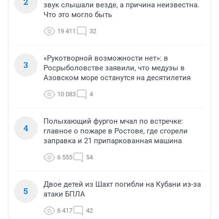
2
звук слышали везде, а причина неизвестна.
Что это могло быть
19 411
32
«Рукотворной возможности нет»: в
3
Росрыболовстве заявили, что медузы в
Азовском море останутся на десятилетия
10 083
4
Полыхающий фургон мчал по встречке:
4
главное о пожаре в Ростове, где сгорели
заправка и 21 припаркованная машина
6 555
54
Двое детей из Шахт погибли на Кубани из-за
5
атаки БПЛА
6 417
42