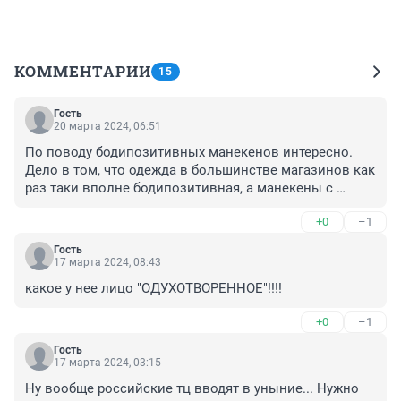
КОММЕНТАРИИ
15
Гость
20 марта 2024, 06:51
По поводу бодипозитивных манекенов интересно. 
Дело в том, что одежда в большинстве магазинов как 
раз таки вполне бодипозитивная, а манекены с 
конкурса "мисс мира" и "мистер Олимпия", поэтому 
+0
–1
одно с другим стыкуется только с помощью 
утягивания заколочками и булавочками.
Гость
17 марта 2024, 08:43
какое у нее лицо "ОДУХОТВОРЕННОЕ"!!!!
+0
–1
Гость
17 марта 2024, 03:15
Ну вообще российские тц вводят в уныние... Нужно 