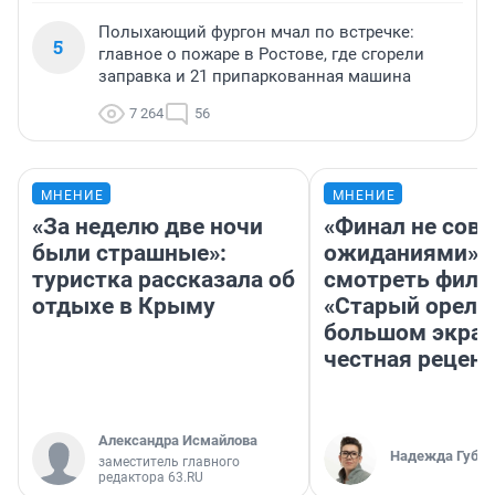
Полыхающий фургон мчал по встречке:
5
главное о пожаре в Ростове, где сгорели
заправка и 21 припаркованная машина
7 264
56
МНЕНИЕ
МНЕНИЕ
«За неделю две ночи
«Финал не совп
были страшные»:
ожиданиями»: 
туристка рассказала об
смотреть фил
отдыхе в Крыму
«Старый орел» 
большом экран
честная рецен
Александра Исмайлова
Надежда Губар
заместитель главного
редактора 63.RU