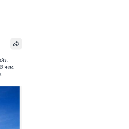
йз.
 В чем
я.