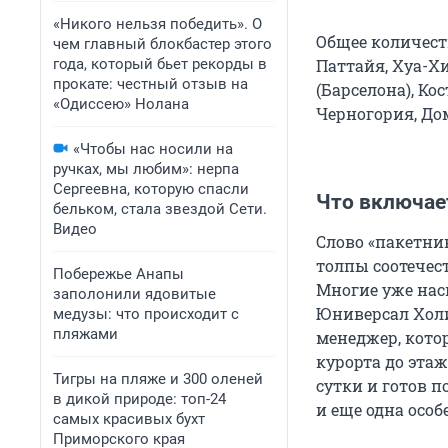
«Никого нельзя победить». О
Общее количество
чем главный блокбастер этого
года, который бьет рекорды в
Паттайя, Хуа-Хин
прокате: честный отзыв на
(Барселона), Кос
«Одиссею» Нолана
Черногория, Дом
«Чтобы нас носили на
ручках, мы любим»: нерпа
Сергеевна, которую спасли
Что включае
бельком, стала звездой Сети.
Видео
Слово «пакетни
толпы соотечес
Побережье Анапы
Многие уже нас
заполонили ядовитые
Юниверсал Хол
медузы: что происходит с
пляжами
менеджер, котор
курорта до этаж
Тигры на пляже и 300 оленей
сутки и готов п
в дикой природе: топ-24
и еще одна особ
самых красивых бухт
Приморского края