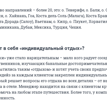
 направлений – более 20, это: о. Тенерифе, о. Бали, о. 
, о. Хайнань, Гоа, Коста дель Соль (Малага), Коста Бра
та Дорада (Салоу), Вьетнам, о. Кипр, о. Пхукет, Хорватия
иникана, Дубаи, Мексика, Турция, Чехия.
т в себя «индивидуальный отдых»?
ки» уже стало нарицательным – мало кого радует сосе
твенников, изучающих банальные достопримечательн
ытились таким «отдыхом» и хотят учета своих предпо
идейз за каждым клиентом закреплен индивидуальн
ый решает вопросы его отдыха во всех деталях – от 
а в отеле. Менеджер находится на связи с клиентом к
омочь на любом этапе путешествия. Более того, у комп
енность.