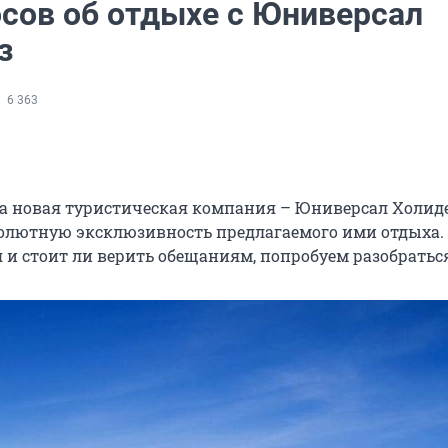
осов об отдыхе с Юниверсал
з
6 363
а новая туристическая компания – Юниверсал Холиде
олютную эксклюзивность предлагаемого ими отдыха.
 и стоит ли верить обещаниям, попробуем разобратьс