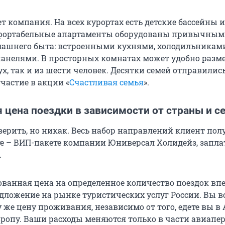
т компания. На всех курортах есть детские бассейны и
фортабельные апартаменты оборудованы привычны
ашнего быта: встроенными кухнями, холодильниками
нелями. В просторных комнатах может удобно разм
ух, так и из шести человек. Десятки семей отправилис
частие в акции «
Счастливая семья
».
 цена поездки в зависимости от страны и с
верить, но никак. Весь набор направлений клиент пол
е – ВИП-пакете компании Юниверсал Холидейз, запла
.
ванная цена на определенное количество поездок впе
дложение на рынке туристических услуг России. Вы в
у же цену проживания, независимо от того, едете вы в
ропу. Ваши расходы меняются только в части авиапер