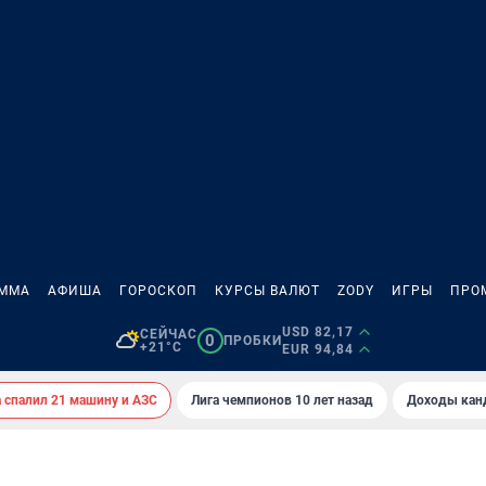
АММА
АФИША
ГОРОСКОП
КУРСЫ ВАЛЮТ
ZODY
ИГРЫ
ПРО
USD 82,17
СЕЙЧАС
0
ПРОБКИ
+21°C
EUR 94,84
спалил 21 машину и АЗС
Лига чемпионов 10 лет назад
Доходы кан