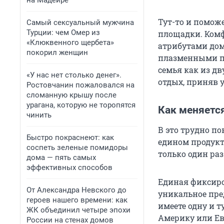
на Мадейре
Тут-то и поможе
Самый сексуальный мужчина
Турции: чем Омер из
площадки. Ком
«Клюквенного щербета»
атрибутами дом
покорил женщин
плазменными па
семья как из дв
«У нас нет столько денег».
отдых, приняв у
Ростовчанин пожаловался на
сломанную крышу после
урагана, которую не торопятся
Как меняется
чинить
В это трудно по
Быстро покраснеют: как
едином продукт
соспеть зеленые помидоры
только один раз
дома — пять самых
эффективных способов
Единая фиксиро
От Александра Невского до
уникальное пре
героев нашего времени: как
имеете одну и т
ЖК объединил четыре эпохи
Америку или Ев
России на стенах домов