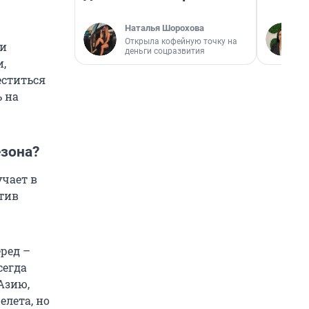
Наталья Шорохова
Открыла кофейную точку на
ми
деньги соцразвития
,
еститься
ь на
езона?
учает в
тив
ред –
сегда
 Азию,
елета, но