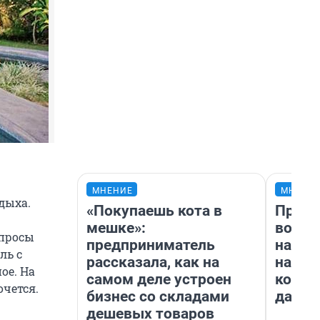
МНЕНИЕ
МНЕНИ
дыха.
«Покупаешь кота в
Прода
мешке»:
возьм
апросы
предприниматель
нам г
ль с
рассказала, как на
налог
ое. На
самом деле устроен
косне
очется.
бизнес со складами
даже 
дешевых товаров