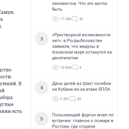
неизвестна. Что это могло
быть
Самуи,
ва
17 286
30
,
«Рукотворной возможности
3
нет»: в Росрыболовстве
заявили, что медузы в
Азовском море останутся на
десятилетия
10 004
4
дство
ости.
чтений. В
Двое детей из Шахт погибли
4
на Кубани из-за атаки БПЛА
ый
выбора
6 367
42
руглые
ании есть
Полыхающий фургон мчал по
5
встречке: главное о пожаре в
Ростове, где сгорели