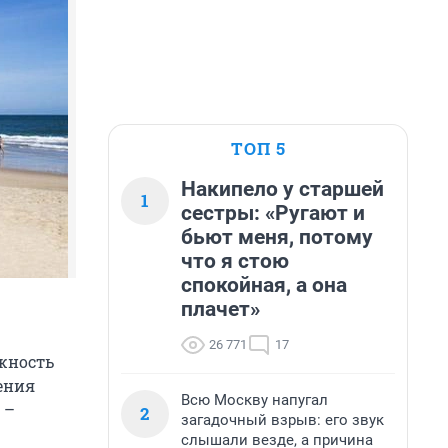
ТОП 5
Накипело у старшей
1
сестры: «Ругают и
бьют меня, потому
что я стою
спокойная, а она
плачет»
26 771
17
жность
ения
Всю Москву напугал
 –
2
загадочный взрыв: его звук
слышали везде, а причина