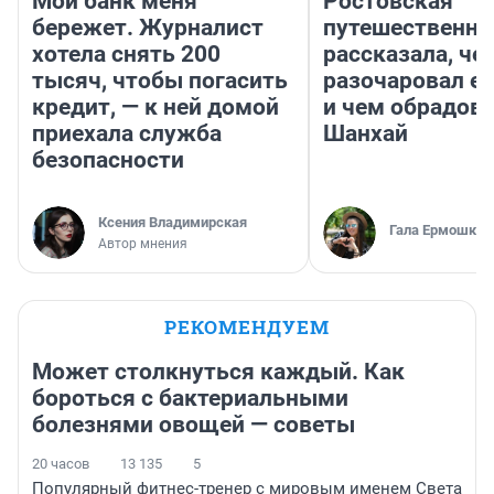
Мой банк меня
Ростовская
бережет. Журналист
путешественни
хотела снять 200
рассказала, че
тысяч, чтобы погасить
разочаровал е
кредит, — к ней домой
и чем обрадов
приехала служба
Шанхай
безопасности
Ксения Владимирская
Гала Ермошкин
Автор мнения
РЕКОМЕНДУЕМ
Может столкнуться каждый. Как
бороться с бактериальными
болезнями овощей — советы
20 часов
13 135
5
Популярный фитнес-тренер с мировым именем Света