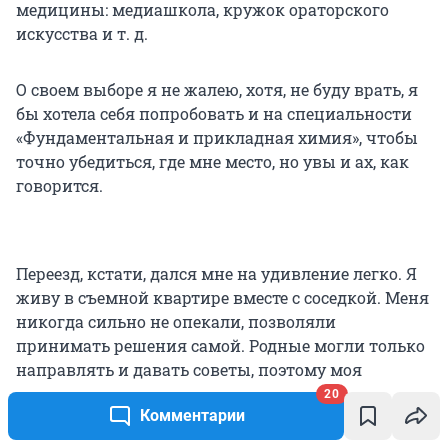
медицины: медиашкола, кружок ораторского
искусства и т. д.
О своем выборе я не жалею, хотя, не буду врать, я
бы хотела себя попробовать и на специальности
«Фундаментальная и прикладная химия», чтобы
точно убедиться, где мне место, но увы и ах, как
говорится.
Переезд, кстати, дался мне на удивление легко. Я
живу в съемной квартире вместе с соседкой. Меня
никогда сильно не опекали, позволяли
принимать решения самой. Родные могли только
направлять и давать советы, поэтому моя
сепарация от родительского дома не была
20
Комментарии
болезненной. Но, конечно, даже так я скучаю по
маме.