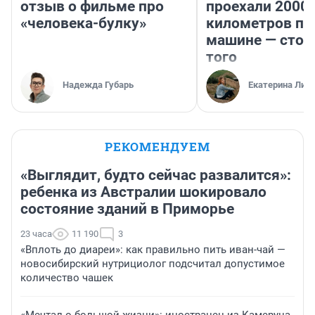
отзыв о фильме про
проехали 2000
«человека-булку»
километров по 
машине — стои
того
Надежда Губарь
Екатерина Лит
РЕКОМЕНДУЕМ
«Выглядит, будто сейчас развалится»:
ребенка из Австралии шокировало
состояние зданий в Приморье
23 часа
11 190
3
«Вплоть до диареи»: как правильно пить иван-чай —
новосибирский нутрициолог подсчитал допустимое
количество чашек
«Мечтал о большой жизни»: иностранец из Камеруна