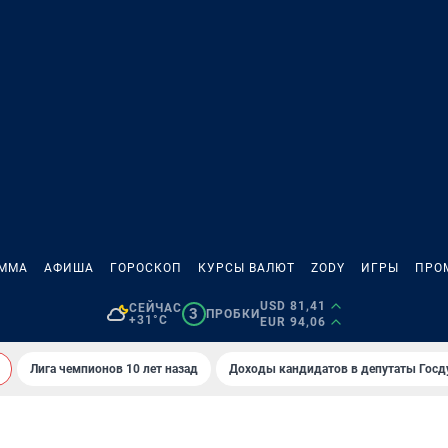
АММА
АФИША
ГОРОСКОП
КУРСЫ ВАЛЮТ
ZODY
ИГРЫ
ПРО
USD 81,41
СЕЙЧАС
3
ПРОБКИ
+31°C
EUR 94,06
Лига чемпионов 10 лет назад
Доходы кандидатов в депутаты Гос