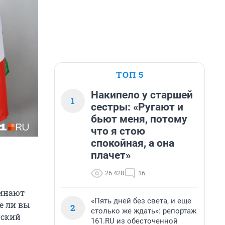
ТОП 5
Накипело у старшей
1
сестры: «Ругают и
бьют меня, потому
что я стою
спокойная, а она
плачет»
26 428
16
чинают
«Пять дней без света, и еще
е ли вы
2
столько же ждать»: репортаж
йский
161.RU из обесточенной