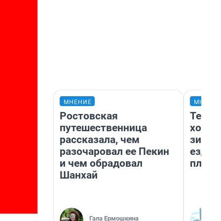
МНЕНИЕ
МНЕНИ
Ростовская
Тепло
путешественница
холод
рассказала, чем
зимой
разочаровал ее Пекин
ездит
и чем обрадовал
плюсы
Шанхай
Гала Ермошкина