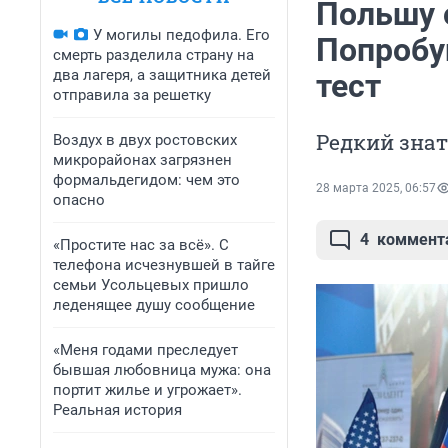
Польшу 
У могилы педофила. Его
Попробуй
смерть разделила страну на
два лагеря, а защитника детей
тест
отправила за решетку
Редкий знат
Воздух в двух ростовских
микрорайонах загрязнен
формальдегидом: чем это
28 марта 2025, 06:57
опасно
4
коммент
«Простите нас за всё». С
телефона исчезнувшей в тайге
семьи Усольцевых пришло
леденящее душу сообщение
«Меня годами преследует
бывшая любовница мужа: она
портит жилье и угрожает».
Реальная история