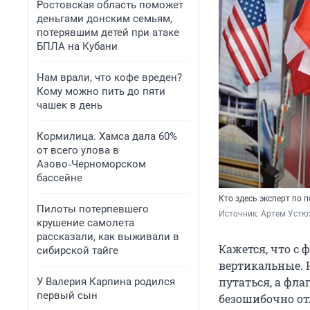
Ростовская область поможет
деньгами донским семьям,
потерявшим детей при атаке
БПЛА на Кубани
Нам врали, что кофе вреден?
Кому можно пить до пяти
чашек в день
Кормилица. Хамса дала 60%
от всего улова в
Азово‑Черноморском
бассейне
Кто здесь эксперт по 
Пилоты потерпевшего
Источник: 
Артем Устю
крушение самолета
рассказали, как выживали в
Кажется, что с 
сибирской тайге
вертикальные. 
путаться, а фл
У Валерия Карпина родился
первый сын
безошибочно от