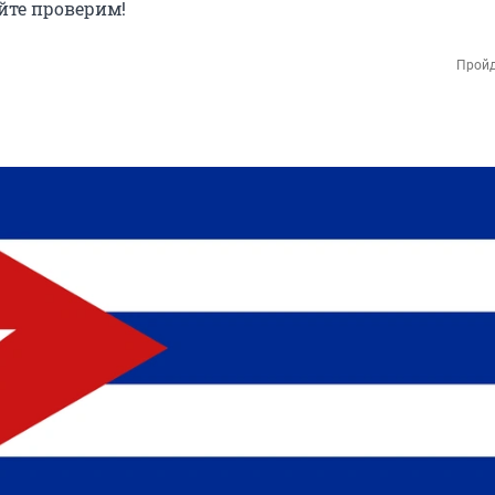
йте проверим!
Пройд