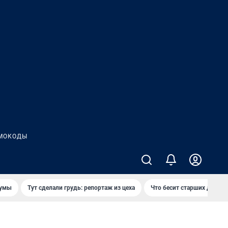
МОКОДЫ
думы
Тут сделали грудь: репортаж из цеха
Что бесит старших детей