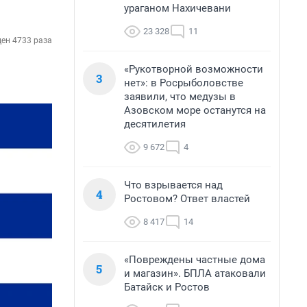
ураганом Нахичевани
23 328
11
ен 4733 раза
«Рукотворной возможности
3
нет»: в Росрыболовстве
заявили, что медузы в
Азовском море останутся на
десятилетия
9 672
4
Что взрывается над
4
Ростовом? Ответ властей
8 417
14
«Повреждены частные дома
5
и магазин». БПЛА атаковали
Батайск и Ростов