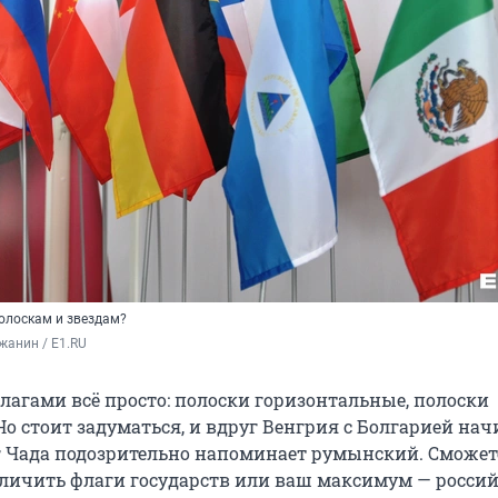
полоскам и звездам?
жанин / E1.RU
флагами всё просто: полоски горизонтальные, полоски
Но стоит задуматься, и вдруг Венгрия с Болгарией на
аг Чада подозрительно напоминает румынский. Сможет
личить флаги государств или ваш максимум — росси