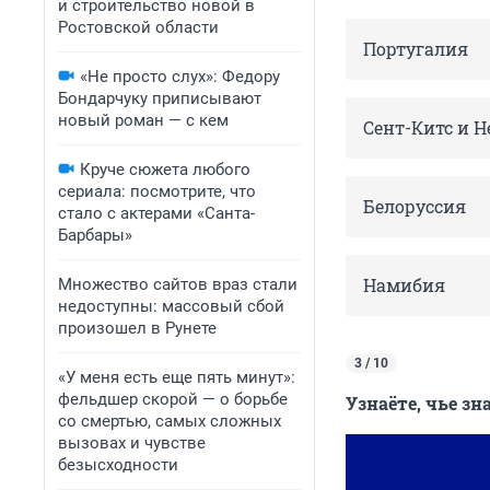
и строительство новой в
Ростовской области
Португалия
«Не просто слух»: Федору
Бондарчуку приписывают
новый роман — с кем
Сент-Китс и Н
Круче сюжета любого
сериала: посмотрите, что
Белоруссия
стало с актерами «Санта-
Барбары»
Намибия
Множество сайтов враз стали
недоступны: массовый сбой
произошел в Рунете
3 / 10
«У меня есть еще пять минут»:
фельдшер скорой — о борьбе
Узнаёте, чье зн
со смертью, самых сложных
вызовах и чувстве
безысходности