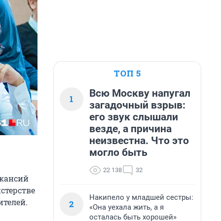
ТОП 5
Всю Москву напугал
1
загадочный взрыв:
его звук слышали
везде, а причина
неизвестна. Что это
могло быть
22 138
32
акансий
стерстве
Накипело у младшей сестры:
ителей.
2
«Она уехала жить, а я
осталась быть хорошей»