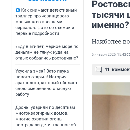
Ростовск
Как снимают детективный
тысячи 
триллер про «свинцового
маньяка» со звездами
именно?
сериалов: фото со съемок и
первые подробности
Наиболее в
«Еду в Египет, Черное море по
деньгам не тяну»: куда на
5 января 2025, 15:42
отдых собрались ростовчане?
41
коммен
Укусила змея? Зато паука
нового открыл! История
арахнолога, который обожает
свою смертельно опасную
работу
Дроны ударили по десяткам
многоквартирных домов,
многие охватил огонь,
пострадали дети: главное об