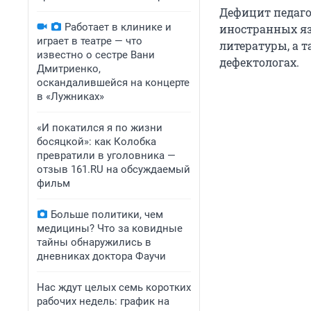
Дефицит педаго
Работает в клинике и
иностранных яз
играет в театре — что
литературы, а т
известно о сестре Вани
дефектологах.
Дмитриенко,
оскандалившейся на концерте
в «Лужниках»
«И покатился я по жизни
босяцкой»: как Колобка
превратили в уголовника —
отзыв 161.RU на обсуждаемый
фильм
Больше политики, чем
медицины? Что за ковидные
тайны обнаружились в
дневниках доктора Фаучи
Нас ждут целых семь коротких
рабочих недель: график на