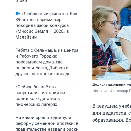
атаке
«Люблю выигрывать!» Как
39-летняя парикмахер
покорила жюри конкурса
«Миссис Земля — 2026» в
Малайзии
Ребята с Сельмаша, из центра
и Рабочего Городка:
показываем дома, где
выросли Баста, Дибров и
другие ростовские звезды
Дефицит школьных учи
«Сейчас бы всё это
Источник: 
Александр П
запретили»: истории из
советского детства в
пионерских лагерях
В текущем учеб
для педагогов,
На какой срок отодвинули
образования. В
реформу семейной ипотеки: в
правительстве назвали риски