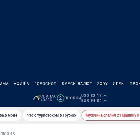
АММА
АФИША
ГОРОСКОП
КУРСЫ ВАЛЮТ
ZODY
ИГРЫ
ПРО
USD 82,17
СЕЙЧАС
2
ПРОБКИ
+33°C
EUR 94,84
ва в моде
Что с турпотоком в Грузию
Мужчина спалил 21 машину и
КЛЮЗИВ