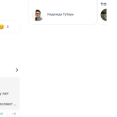
того
Надежда Губарь
3
 лет 
исляют 
+0
–0