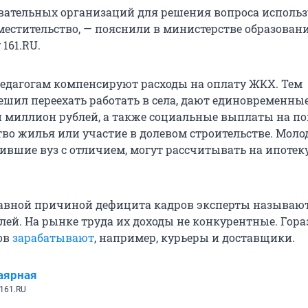
овательных организаций для решения вопроса использ
местительство, — пояснили в министерстве образован
161.RU.
педагогам компенсируют расходы на оплату ЖКХ. Тем
решил переехать работать в села, дают единовременны
 миллион рублей, а также социальные выплаты на п
тво жилья или участие в долевом строительстве. Мол
ившие вуз с отличием, могут рассчитывать на ипотеку
лавной причиной дефицита кадров эксперты называю
лей. На рынке труда их доходы не конкурентные. Гора
ов
зарабатывают
, например, курьеры и доставщики.
аярная
161.RU