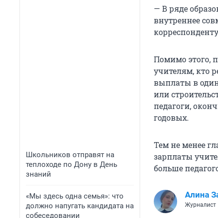
— В ряде образ
внутреннее сов
корреспонденту 
Помимо этого, 
учителям, кто 
выплаты в один
или строительс
педагоги, оконч
годовых.
Тем не менее г
Школьников отправят на
зарплаты учите
теплоходе по Дону в День
больше педагог
знаний
Алина З
«Мы здесь одна семья»: что
должно напугать кандидата на
Журналист 
собеседовании