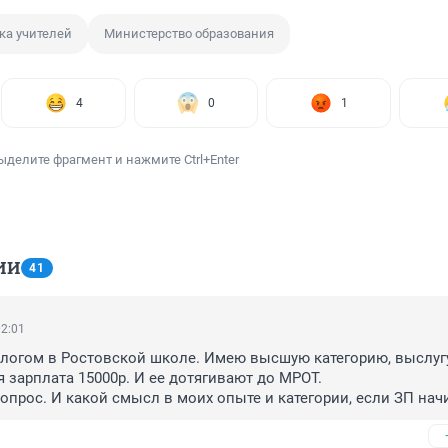
ка учителей
Министерство образования
4
0
1
ыделите фрагмент и нажмите Ctrl+Enter
ИИ
41
02:01
логом в Ростовской школе. Имею высшую категорию, выслугу
я зарплата 15000р. И ее дотягивают до МРОТ.

вопрос. И какой смысл в моих опыте и категории, если ЗП нач
бому низкооплачиваемой не опытному персоналу?
