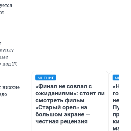
уется
ия
е
окупку
одые
 под 1%
МНЕНИЕ
МНЕНИ
«Финал не совпал с
«Нет 
т низкие
ожиданиями»: стоит ли
городо
здо
смотреть фильм
недоф
«Старый орел» на
Путеш
большом экране —
проех
честная рецензия
килом
машин