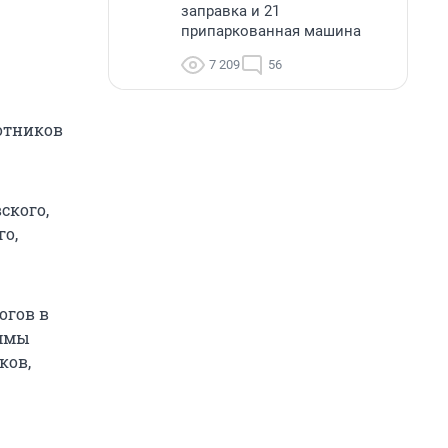
заправка и 21
припаркованная машина
7 209
56
ботников
ского,
го,
огов в
аммы
ков,