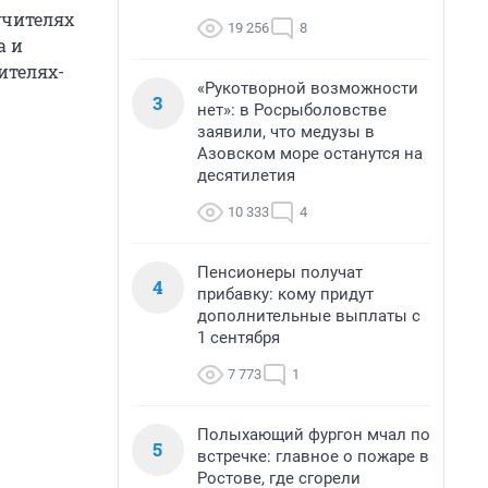
учителях
19 256
8
а и
ителях-
«Рукотворной возможности
3
нет»: в Росрыболовстве
заявили, что медузы в
Азовском море останутся на
десятилетия
10 333
4
Пенсионеры получат
4
прибавку: кому придут
дополнительные выплаты с
1 сентября
7 773
1
Полыхающий фургон мчал по
5
встречке: главное о пожаре в
Ростове, где сгорели