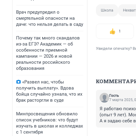
Школа
Нехват
Врач предупредил о
смертельной опасности на
даче: что нельзя делать в саду
1
Почему так много скандалов
из-за ЕГЭ? Академик — об
Увидели опечатку? В
особенности приемной
кампании — 2026 и новой
реальности российского
образования
КОММЕНТАР
«Развел нас, чтобы
получить выплату». Вдова
бойца случайно узнала, что их
Гость
брак расторгли в суде
7 марта 2025, 
Я работаю психо
Минпросвещения обновило
(опыт 9 лет). Мо
список учебников: что будут
А я задаю себе 
изучать в школах и колледжах
по МРОТ как лю
с 1 сентября
Очень обидно.
