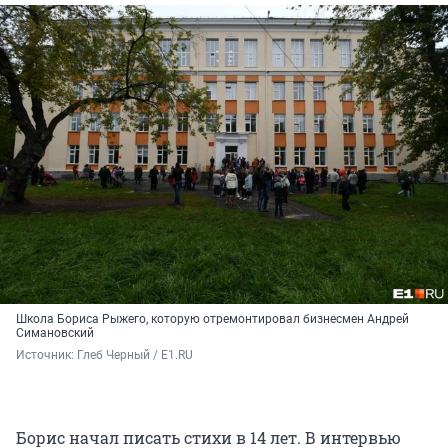
Пусть Вторчермет гудит своей трубой,
Пластполимер пускай свистит протяжно.
А женщина, что не была со мной,
Альбом откроет и закурит важно.
Она откроет голубой альбом,
Где лица наши будущим согреты,
Где живы мы, в альбоме голубом,
Земная шваль: бандиты и поэты.
Школа Бориса Рыжего, которую отремонтировал бизнесмен Андрей
Симановский
Источник: 
Глеб Черный / E1.RU
Борис начал писать стихи в 14 лет. В интервью