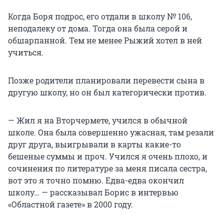
Слова трансазиатского поэта,
Когда Боря подрос, его отдали в школу № 106,
Я позабуду сказочный Свердловск
неподалеку от дома. Тогда она была серой и
И школьный двор в районе Вторчермета.
обшарпанной. Тем не менее Рыжий хотел в ней
учиться.
Но где бы мне ни выпало остыть,
В Париже знойном, Лондоне промозглом,
Мой жалкий прах советую зарыть
Позже родители планировали перевести сына в
На безымянном кладбище свердловском.
другую школу, но он был категорически против.
Не в плане не лишенной красоты,
— Жил я на Вторчермете, учился в обычной
Но вычурной и артистичной позы,
школе. Она была совершенно ужасная, там резали
А потому что там мои кенты,
друг друга, выигрывали в карты какие-то
Их профили на мраморе и розы.
бешеные суммы и проч. Учился я очень плохо, и
сочинения по литературе за меня писала сестра,
На купоросных голубых снегах,
вот это я точно помню. Едва-едва окончил
Закончившие ШРМ на тройки,
школу… — рассказывал Борис в интервью
Они споткнулись с медью в черепах
«Областной газете» в 2000 году.
Как первые солдаты перестройки.