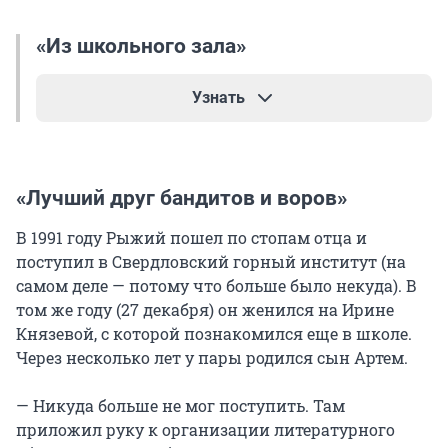
«Из школьного зала»
Узнать
Из школьного зала —
в осенний прозрачный покой.
«Лучший друг бандитов и воров»
О, если б ты знала,
как мне одиноко с тобой… Как мне одиноко,
В 1991 году Рыжий пошел по стопам отца и
и как это лучше сказать:
поступил в Свердловский горный институт (на
с какого урока
самом деле — потому что больше было некуда). В
в какое кино убежать? С какой перемены
том же году (27 декабря) он женился на Ирине
в каком направленье уйти?
Князевой, с которой познакомился еще в школе.
Со сцены, со сцены,
Через несколько лет у пары родился сын Артем.
со сцены, со сцены сойти.
— Никуда больше не мог поступить. Там
приложил руку к организации литературного