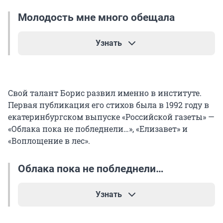
Молодость мне много обещала
Узнать
Молодость мне много обещала,
было мне когда-то двадцать лет.
Свой талант Борис развил именно в институте.
Это было самое начало,
Первая публикация его стихов была в 1992 году в
я был глуп, и это не секрет.
екатеринбургском выпуске «Российской газеты» —
«Облака пока не побледнели…», «Елизавет» и
Это, — мне хотелось быть поэтом,
«Воплощение в лес».
но уже не очень, потому,
что не заработаешь на этом
и цветов не купишь никому.
Облака пока не побледнели…
Вот и стал я горным инженером,
Узнать
получил с отличием диплом.
Не ходить мне по осенним скверам,
Облака пока не побледнели,