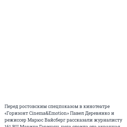
Перед ростовским спецпоказом в кинотеатре
«Горизонт Cinema&Emotion» Павел Деревянко и
режиссер Марюс Вайсберг рассказали журналисту
161.RU Марине Гаричян, чего стоила эта экранная