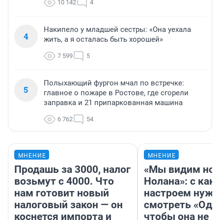
10 142
4
Накипело у младшей сестры: «Она уехала
4
жить, а я осталась быть хорошей»
7 599
5
Полыхающий фургон мчал по встречке:
5
главное о пожаре в Ростове, где сгорели
заправка и 21 припаркованная машина
6 762
54
МНЕНИЕ
МНЕНИЕ
Продашь за 3000, налог
«Мы видим нов
возьмут с 4000. Что
Нолана»: с как
нам готовит новый
настроем нужн
налоговый закон — он
смотреть «Оди
коснется импорта и
чтобы она не