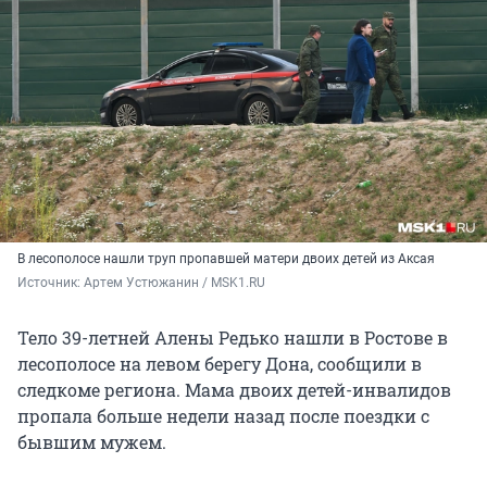
В лесополосе нашли труп пропавшей матери двоих детей из Аксая
Источник: 
Артем Устюжанин / MSK1.RU
Тело 39-летней Алены Редько нашли в Ростове в
лесополосе на левом берегу Дона, сообщили в
следкоме региона. Мама двоих детей-инвалидов
пропала больше недели назад после поездки с
бывшим мужем.