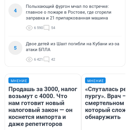
Полыхающий фургон мчал по встречке:
4
главное о пожаре в Ростове, где сгорели
заправка и 21 припаркованная машина
6 590
54
Двое детей из Шахт погибли на Кубани из-за
5
атаки БПЛА
6 421
42
МНЕНИЕ
МНЕНИЕ
Продашь за 3000, налог
«Спуталась реч
возьмут с 4000. Что
пургу». Врач — 
нам готовит новый
смертельном д
налоговый закон — он
который слож
коснется импорта и
обнаружить
даже репетиторов