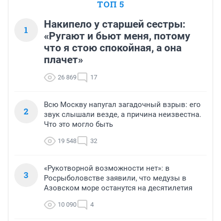
ТОП 5
Накипело у старшей сестры:
1
«Ругают и бьют меня, потому
что я стою спокойная, а она
плачет»
26 869
17
Всю Москву напугал загадочный взрыв: его
2
звук слышали везде, а причина неизвестна.
Что это могло быть
19 548
32
«Рукотворной возможности нет»: в
3
Росрыболовстве заявили, что медузы в
Азовском море останутся на десятилетия
10 090
4