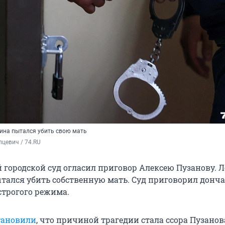
ина пытался убить свою мать
цевич / 74.RU
 городской суд огласил приговор Алексею Пузанову. 
ытался убить собственную мать. Суд приговорил донча
строгого режима.
тановили
, что причиной трагедии стала ссора Пузанов