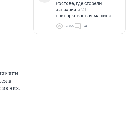
Ростове, где сгорели
заправка и 21
припаркованная машина
6 865
54
ние или
ося в
из них.