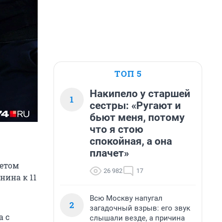
ТОП 5
Накипело у старшей
1
сестры: «Ругают и
бьют меня, потому
что я стою
спокойная, а она
плачет»
Летом
26 982
17
нина к 11
Всю Москву напугал
2
загадочный взрыв: его звук
а с
слышали везде, а причина