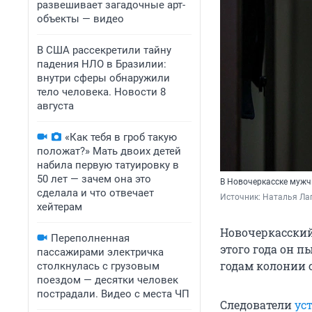
развешивает загадочные арт-
объекты — видео
В США рассекретили тайну
падения НЛО в Бразилии:
внутри сферы обнаружили
тело человека. Новости 8
августа
«Как тебя в гроб такую
положат?» Мать двоих детей
набила первую татуировку в
50 лет — зачем она это
В Новочеркасске мужч
сделала и что отвечает
Источник: 
Наталья Лап
хейтерам
Новочеркасский
Переполненная
этого года он п
пассажирами электричка
годам колонии 
столкнулась с грузовым
поездом — десятки человек
пострадали. Видео с места ЧП
Следователи
ус