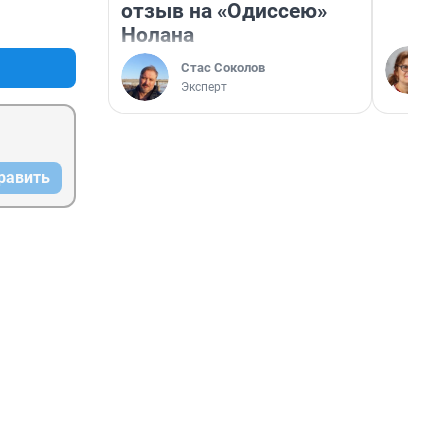
отзыв на «Одиссею»
+0
–0
Нолана
Стас Соколов
Эксперт
равить