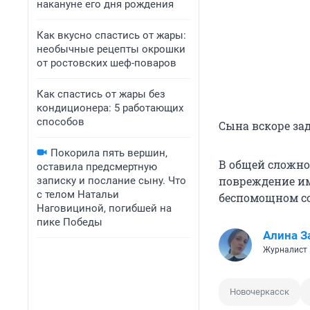
накануне его дня рождения
Как вкусно спастись от жары:
необычные рецепты окрошки
от ростовских шеф-поваров
Как спастись от жары без
кондиционера: 5 работающих
способов
Сына вскоре за
Покорила пять вершин,
В общей сложно
оставила предсмертную
повреждение им
записку и послание сыну. Что
с телом Натальи
беспомощном со
Наговициной, погибшей на
пике Победы
Алина З
Журналист 
Новочеркасск