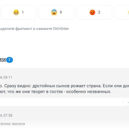
1
9
2
ыделите фрагмент и нажмите Ctrl+Enter
ИИ
7
4, 09:11
о. Сразу видно: дрстойных сынов рожает страна. Если они до
ют, что же они творят в гостях - особенно незванных.
4, 07:58
еалии жизни