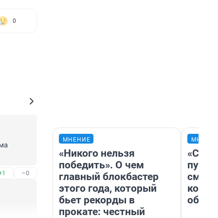
0
МНЕНИЕ
МНЕНИ
ма 
«Никого нельзя
«Спут
победить». О чем
пургу»
+1
–0
главный блокбастер
смерт
этого года, который
котор
бьет рекорды в
обнар
прокате: честный