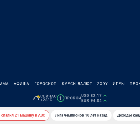
АММА
АФИША
ГОРОСКОП
КУРСЫ ВАЛЮТ
ZODY
ИГРЫ
ПРО
USD 82,17
СЕЙЧАС
1
ПРОБКИ
+28°C
EUR 94,84
спалил 21 машину и АЗС
Лига чемпионов 10 лет назад
Доходы кан