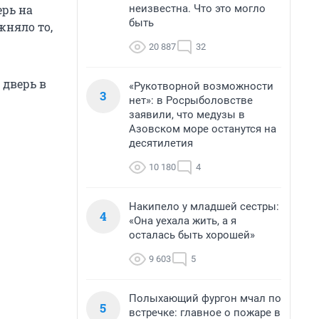
неизвестна. Что это могло
ерь на
быть
жняло то,
20 887
32
дверь в
«Рукотворной возможности
3
нет»: в Росрыболовстве
заявили, что медузы в
Азовском море останутся на
десятилетия
10 180
4
Накипело у младшей сестры:
4
«Она уехала жить, а я
осталась быть хорошей»
9 603
5
Полыхающий фургон мчал по
5
встречке: главное о пожаре в