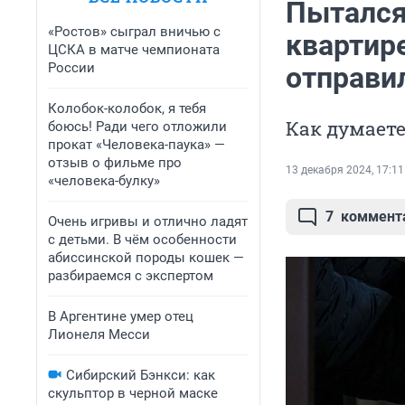
Пытался
«Ростов» сыграл вничью с
квартир
ЦСКА в матче чемпионата
России
отправи
Колобок-колобок, я тебя
Как думаете
боюсь! Ради чего отложили
прокат «Человека-паука» —
отзыв о фильме про
13 декабря 2024, 17:11
«человека-булку»
7
коммент
Очень игривы и отлично ладят
с детьми. В чём особенности
абиссинской породы кошек —
разбираемся с экспертом
В Аргентине умер отец
Лионеля Месси
Сибирский Бэнкси: как
скульптор в черной маске