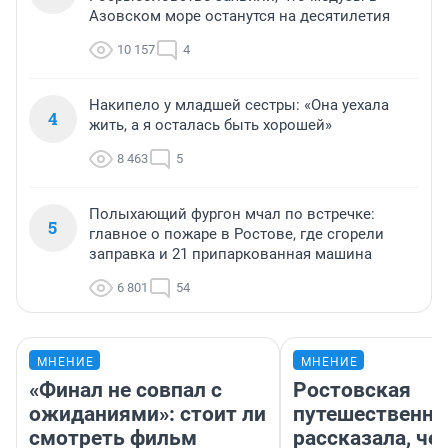
Азовском море останутся на десятилетия
10 157
4
Накипело у младшей сестры: «Она уехала
4
жить, а я осталась быть хорошей»
8 463
5
Полыхающий фургон мчал по встречке:
5
главное о пожаре в Ростове, где сгорели
заправка и 21 припаркованная машина
6 801
54
МНЕНИЕ
МНЕНИЕ
«Финал не совпал с
Ростовская
ожиданиями»: стоит ли
путешественни
смотреть фильм
рассказала, че