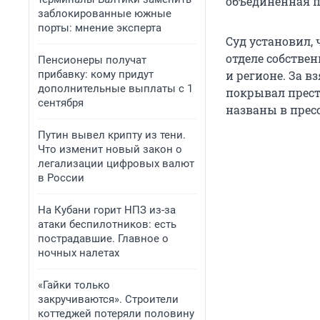
объединенная п
заблокированные южные
порты: мнение эксперта
Суд установил,
отделе собствен
Пенсионеры получат
прибавку: кому придут
и регионе. За в
дополнительные выплаты с 1
покрывал прест
сентября
названы в прес
Путин вывел крипту из тени.
Что изменит новый закон о
легализации цифровых валют
в России
На Кубани горит НПЗ из-за
атаки беспилотников: есть
пострадавшие. Главное о
ночных налетах
«Гайки только
закручиваются». Строители
коттеджей потеряли половину