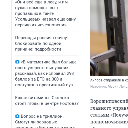
«Они всё еще в лесу, и им
нужна помощь»: сын
пропавших в тайге
Усольцевых назвал еще одну
версию их исчезновения
Переводы россиян начнут
блокировать по одной
причине: подробности
«В математике был больше
всего уверен»: выпускник
рассказал, как исправил 298
баллов за ЕГЭ на 300 и
Аипова отправили в 
поступил в престижный вуз
Источник: 
Мария Ленц
Ешьте витамины. Сколько
Ворошиловский
стоят ягоды в центре Ростова?
главного управ
статьям «Получ
Вопрос на триллион.
полномочиями»
Смогут ли зерновые
терминалы Балтики заменить