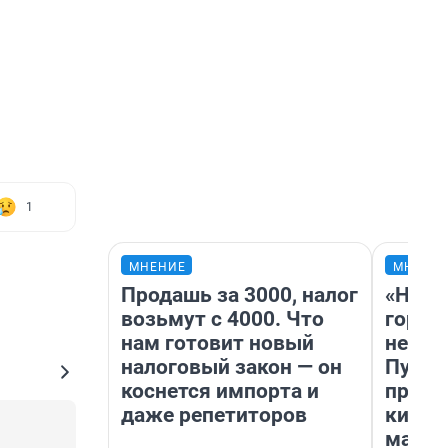
1
МНЕНИЕ
МНЕНИ
Продашь за 3000, налог
«Нет 
возьмут с 4000. Что
городо
нам готовит новый
недоф
налоговый закон — он
Путеш
коснется импорта и
проех
даже репетиторов
килом
машин