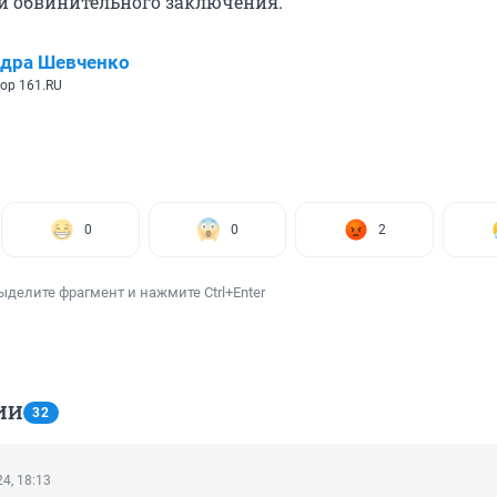
и обвинительного заключения.
ндра Шевченко
ор 161.RU
0
0
2
ыделите фрагмент и нажмите Ctrl+Enter
ИИ
32
4, 18:13