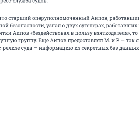
ресс-служба судов.
 что старший оперуполномоченный Аипов, работавши
ной безопасности, узнал о двух сутенерах, работавших 
зятки Аипов «бездействовал в пользу взяткодателя», то
упную группу. Еще Аипов предоставлял М. и Р. — так 
с-релизе суда — информацию из секретных баз данных