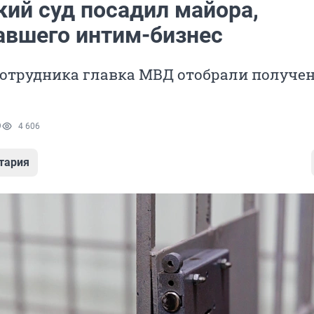
кий суд посадил майора,
вшего интим-бизнес
сотрудника главка МВД отобрали получе
9
4 606
тария