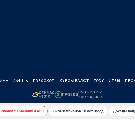
АММА
АФИША
ГОРОСКОП
КУРСЫ ВАЛЮТ
ZODY
ИГРЫ
ПРО
USD 82,17
СЕЙЧАС
3
ПРОБКИ
+33°C
EUR 94,84
спалил 21 машину и АЗС
Лига чемпионов 10 лет назад
Доходы кан