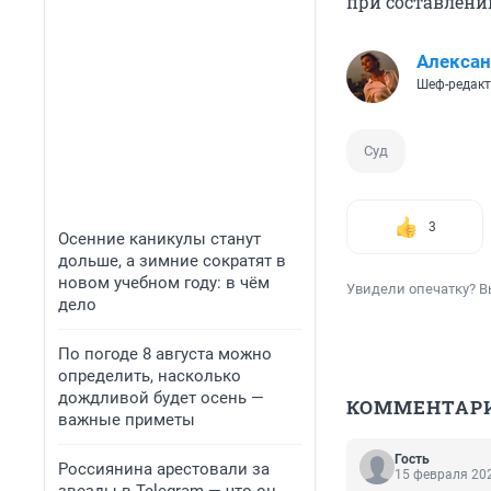
при составлени
Алекса
Шеф-редакт
Суд
3
Осенние каникулы станут
дольше, а зимние сократят в
новом учебном году: в чём
Увидели опечатку? В
дело
По погоде 8 августа можно
определить, насколько
дождливой будет осень —
КОММЕНТАР
важные приметы
Гость
Россиянина арестовали за
15 февраля 202