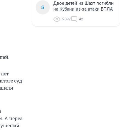
Двое детей из Шахт погибли
5
на Кубани из-за атаки БПЛА
6 397
42
лей.
 лет
итоге суд
лишили
й
. А через
арушений