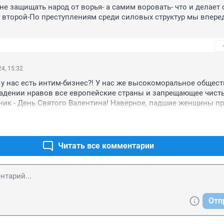
не защищать народ от ворья- а самим воровать- что и делает с
второй-По преступлениям среди силовых структур мы вперед
4, 15:32
е у нас есть интим-бизнес?! У нас же высокоморальное обществ
адении нравов все европейские страны и запрещающее чисты
ик - День Святого Валентина! Наверное, падшие женщины при
где нет возможности зарабатывать деньги приличным способо
ины вынужденно (подавляя брезгливость!) пользуются их тел
одну благородную цель - материально помочь этим несчастны
нщинам собрать деньги на билет обратно в Европу и на обуч
Читать все комментарии
дь профессии? 😂😂😂
Отп