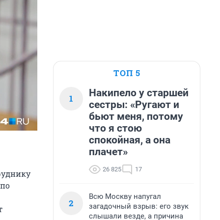
ТОП 5
Накипело у старшей
1
сестры: «Ругают и
бьют меня, потому
что я стою
спокойная, а она
плачет»
26 825
17
руднику
 по
Всю Москву напугал
2
загадочный взрыв: его звук
т
слышали везде, а причина