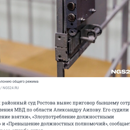
колонию общего режима
 / NGS24.RU
 районный суд Ростова вынес приговор бывшему сот
ления МВД по области Александру Аипову. Его судили
ение взятки», «Злоупотребление должностными
 и «Превышение должностных полномочий», сообщае