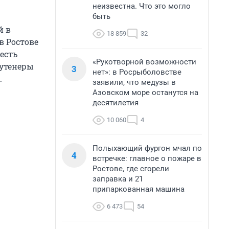
неизвестна. Что это могло
быть
й в
18 859
32
в Ростове
 есть
«Рукотворной возможности
сутенеры
3
нет»: в Росрыболовстве
.
заявили, что медузы в
Азовском море останутся на
десятилетия
10 060
4
Полыхающий фургон мчал по
4
встречке: главное о пожаре в
Ростове, где сгорели
заправка и 21
припаркованная машина
6 473
54