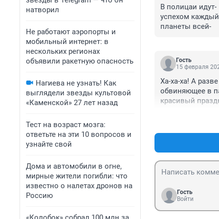
звезды в Telegram — что он
В полицаи идут- 
натворил
успехом каждый 
планеты всей-
Не работают аэропорты и
мобильный интернет: в
нескольких регионах
объявили ракетную опасность
Гость
15 февраля 202
Ха-ха-ха! А разв
Нагиева не узнать! Как
обвиняющее в п
выглядели звезды культовой
красивый праздн
«Каменской» 27 лет назад
нам из Европы (
российские мужч
Тест на возраст мозга:
преследуя лишь 
ответьте на эти 10 вопросов и
опустившимся же
узнайте свой
хоть какой-нибу
Дома и автомобили в огне,
мирные жители погибли: что
известно о налетах дронов на
Гость
Россию
Войти
«Колобок» собрал 100 млн за