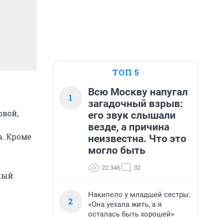
ТОП 5
Всю Москву напугал
1
загадочный взрыв:
овой,
его звук слышали
везде, а причина
а. Кроме
неизвестна. Что это
могло быть
22 346
32
нный
Накипело у младшей сестры:
2
«Она уехала жить, а я
осталась быть хорошей»