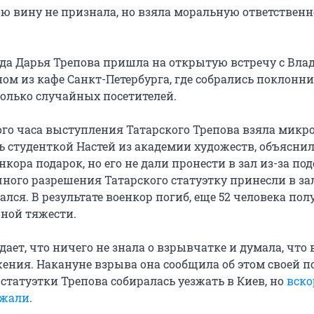
ю вину не признала, но взяла моральную ответственн
года Дарья Трепова пришла на открытую встречу с Вла
ном из кафе Санкт-Петербурга, где собрались поклонн
колько случайных посетителей.
ого часа выступления Татарского Трепова взяла микро
 студенткой Настей из академии художеств, объяснила
енкора подарок, но его не дали пронести в зал из-за по
чного разрешения Татарского статуэтку принесли в зал
ался. В результате военкор погиб, еще 52 человека по
ной тяжести.
ает, что ничего не знала о взрывчатке и думала, что 
ения. Накануне взрыва она сообщила об этом своей по
статуэтки Трепова собиралась уезжать в Киев, но
вско
ржали
.