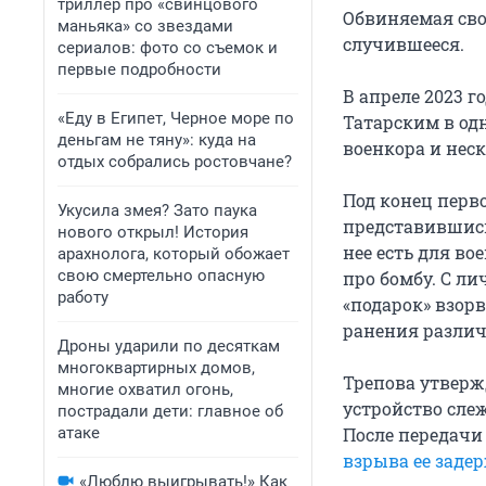
триллер про «свинцового
Обвиняемая сво
маньяка» со звездами
случившееся.
сериалов: фото со съемок и
первые подробности
В апреле 2023 
«Еду в Египет, Черное море по
Татарским в од
деньгам не тяну»: куда на
военкора и нес
отдых собрались ростовчане?
Под конец перв
Укусила змея? Зато паука
представившись
нового открыл! История
нее есть для во
арахнолога, который обожает
свою смертельно опасную
про бомбу. С ли
работу
«подарок» взорв
ранения различ
Дроны ударили по десяткам
многоквартирных домов,
Трепова утвержд
многие охватил огонь,
устройство слеж
пострадали дети: главное об
атаке
После передачи 
взрыва ее заде
«Люблю выигрывать!» Как