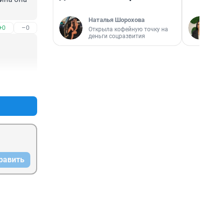
Наталья Шорохова
+0
–0
Открыла кофейную точку на
деньги соцразвития
+0
–0
равить