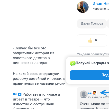
Иван Не
Корреспонд
Дарья Трепова
0
«Сейчас бы всё это
запретили»: истории из
Увидели опечатку? В
советского детства в
пионерских лагерях
Получай награды з
На какой срок отодвинули
Под
реформу семейной ипотеки: в
КОММЕНТАР
правительстве назвали риски
o.z
Работает в клинике и
25 января 2024
играет в театре — что
Очень мало за те
известно о сестре Вани
человек. К сожа