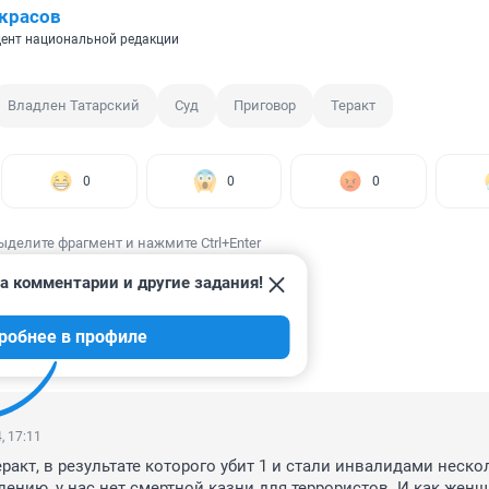
красов
ент национальной редакции
Владлен Татарский
Суд
Приговор
Теракт
0
0
0
ыделите фрагмент и нажмите Ctrl+Enter
а комментарии и другие задания!
робнее в профиле
ИИ
20
, 17:11
ракт, в результате которого убит 1 и стали инвалидами нескол
лению, у нас нет смертной казни для террористов. И как женщ