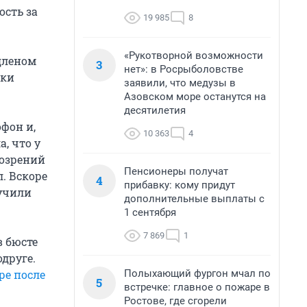
ость за
19 985
8
«Рукотворной возможности
дленом
3
нет»: в Росрыболовстве
ики
заявили, что медузы в
Азовском море останутся на
десятилетия
фон и,
10 363
4
, что у
дозрений
Пенсионеры получат
. Вскоре
4
прибавку: кому придут
лучили
дополнительные выплаты с
1 сентября
7 869
1
в бюсте
друге.
Полыхающий фургон мчал по
ре после
5
встречке: главное о пожаре в
Ростове, где сгорели