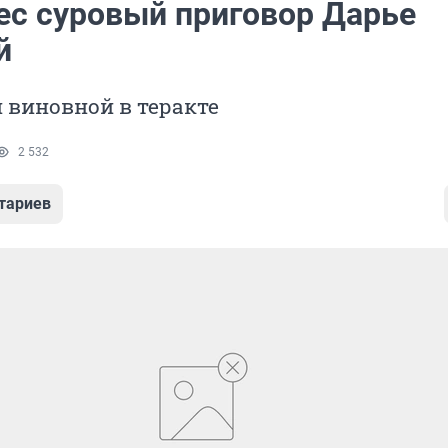
ес суровый приговор Дарье
й
 виновной в теракте
2 532
тариев