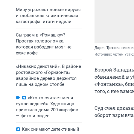
Миру угрожают новые вирусы
и глобальная климатическая
катастрофа: итоги недели
Сыграем в «Ромашку»?
Простая головоломка,
которая взбодрит мозг не
Дарья Трепова свою в
хуже кофе
Источник: 
Артем Устю
«Никаких действий». В районе
Второй Западны
ростовского «Горизонта»
обвиняемой в у
аварийное дерево держится
«Фонтанка», бл
лишь на одном столбе
того, с нее взы
«Кто-то считает меня
сумасшедшей». Художница
Суд счел доказа
приютила дома 200 жирафов
оборот взрывча
— фото и видео
Как снимают детективный