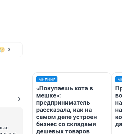
0
МНЕНИЕ
МНЕНИ
«Покупаешь кота в
Прода
мешке»:
возьм
предприниматель
нам г
рассказала, как на
налог
самом деле устроен
косне
бизнес со складами
даже 
ько 
дешевых товаров
ина она 