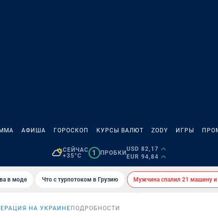
АММА
АФИША
ГОРОСКОП
КУРСЫ ВАЛЮТ
ZODY
ИГРЫ
ПРО
USD 82,17
СЕЙЧАС
1
ПРОБКИ
+35°C
EUR 94,84
ва в моде
Что с турпотоком в Грузию
Мужчина спалил 21 машину и
ЕРАЦИЯ НА УКРАИНЕ
ПОДРОБНОСТИ