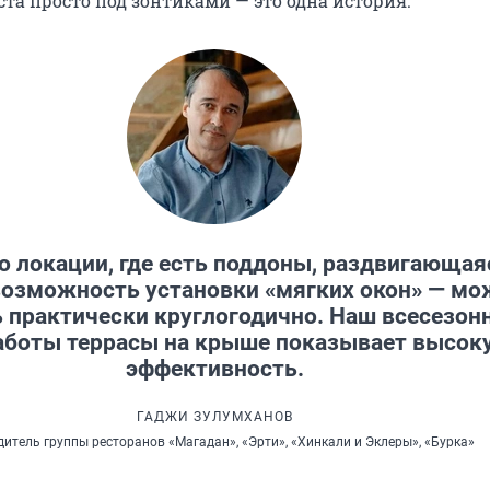
та просто под зонтиками — это одна история.
то локации, где есть поддоны, раздвигающая
возможность установки «мягких окон» — мо
ь практически круглогодично. Наш всесезон
аботы террасы на крыше показывает высок
эффективность.
ГАДЖИ ЗУЛУМХАНОВ
дитель группы ресторанов «Магадан», «Эрти», «Хинкали и Эклеры», «Бурка»