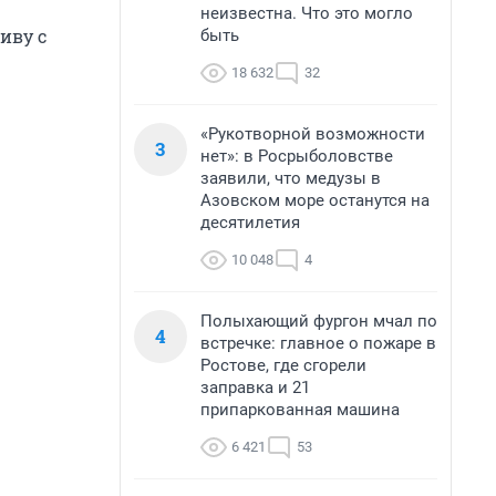
неизвестна. Что это могло
иву с
быть
18 632
32
«Рукотворной возможности
3
нет»: в Росрыболовстве
заявили, что медузы в
Азовском море останутся на
десятилетия
10 048
4
Полыхающий фургон мчал по
4
встречке: главное о пожаре в
Ростове, где сгорели
заправка и 21
припаркованная машина
6 421
53