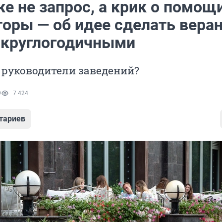
е не запрос, а крик о помощи
торы — об идее сделать вера
 круглогодичными
 руководители заведений?
9
7 424
тариев