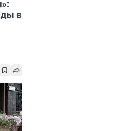
»:
нды в