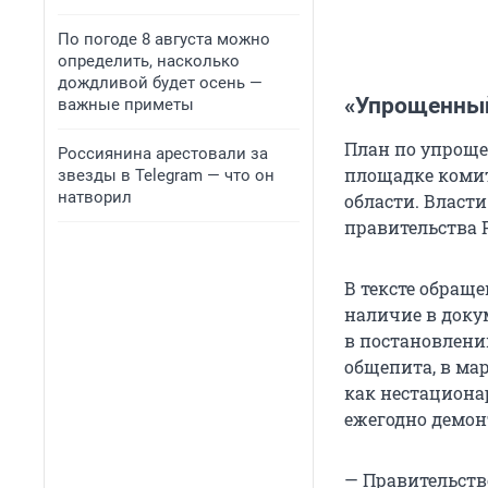
По погоде 8 августа можно
определить, насколько
дождливой будет осень —
«Упрощенный
важные приметы
План по упроще
Россиянина арестовали за
площадке комит
звезды в Telegram — что он
натворил
области. Власт
правительства 
В тексте обращ
наличие в докум
в постановлени
общепита, в ма
как нестациона
ежегодно демон
— Правительств