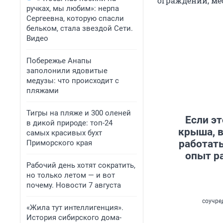
ограждений, мес
ручках, мы любим»: нерпа
Сергеевна, которую спасли
бельком, стала звездой Сети.
Видео
Побережье Анапы
заполонили ядовитые
медузы: что происходит с
пляжами
Тигры на пляже и 300 оленей
Если э
в дикой природе: топ-24
крыша, 
самых красивых бухт
работат
Приморского края
опыт р
Рабочий день хотят сократить,
но только летом — и вот
почему. Новости 7 августа
соучре
«Жила тут интеллигенция».
История сибирского дома-