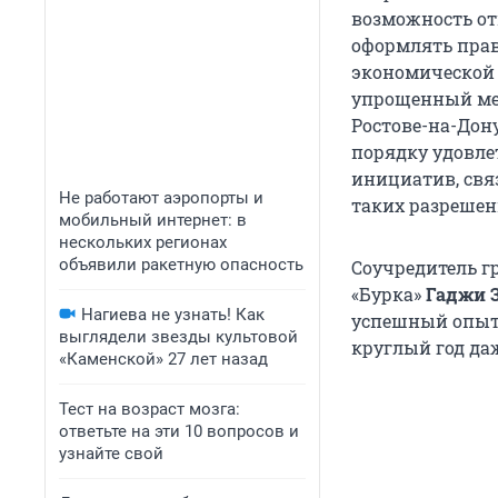
возможность от
оформлять прав
экономической
упрощенный мех
Ростове-на-Дону
порядку удовлет
инициатив, св
Не работают аэропорты и
таких разрешени
мобильный интернет: в
нескольких регионах
объявили ракетную опасность
Соучредитель гр
«Бурка»
Гаджи 
Нагиева не узнать! Как
успешный опыт,
выглядели звезды культовой
круглый год да
«Каменской» 27 лет назад
Тест на возраст мозга:
ответьте на эти 10 вопросов и
узнайте свой