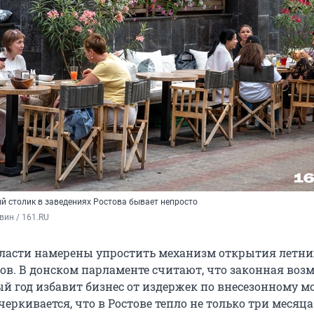
й столик в заведениях Ростова бывает непросто
вин / 161.RU
бласти намерены упростить механизм открытия летни
нов. В донском парламенте считают, что законная воз
ый год избавит бизнес от издержек по внесезонному м
еркивается, что в Ростове тепло не только три месяца 