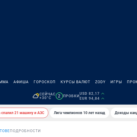
АММА
АФИША
ГОРОСКОП
КУРСЫ ВАЛЮТ
ZODY
ИГРЫ
ПРО
USD 82,17
СЕЙЧАС
2
ПРОБКИ
+30°C
EUR 94,84
спалил 21 машину и АЗС
Лига чемпионов 10 лет назад
Доходы кан
СТОВЕ
ПОДРОБНОСТИ