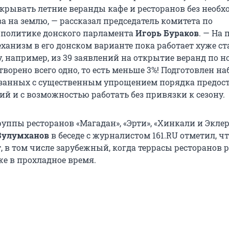
крывать летние веранды кафе и ресторанов без необх
а на землю, — рассказал председатель комитета по
 политике донского парламента
Игорь Бураков
. — На
анизм в его донском варианте пока работает хуже ста
, например, из 39 заявлений на открытие веранд по 
ворено всего одно, то есть меньше 3%! Подготовлен на
язанных с существенным упрощением порядка предос
й и с возможностью работать без привязки к сезону.
уппы ресторанов «Магадан», «Эрти», «Хинкали и Эклер
Зулумханов
в беседе с журналистом 161.RU отметил, чт
 в том числе зарубежный, когда террасы ресторанов 
же в прохладное время.