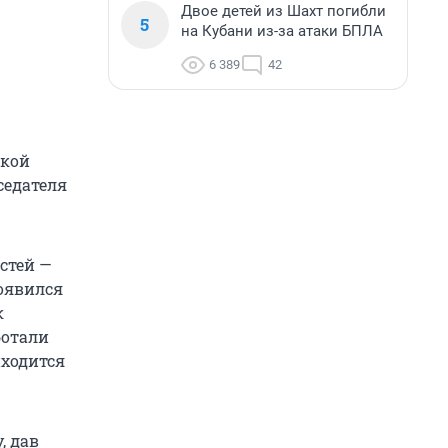
Двое детей из Шахт погибли
5
на Кубани из-за атаки БПЛА
6 389
42
ской
седателя
стей —
появился
к
ботали
иходится
, дав