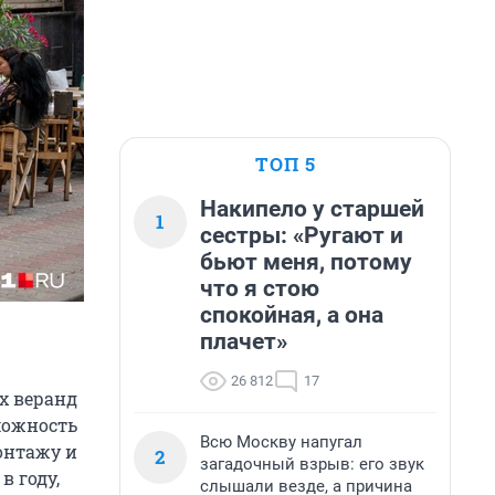
ТОП 5
Накипело у старшей
1
сестры: «Ругают и
бьют меня, потому
что я стою
спокойная, а она
плачет»
26 812
17
х веранд
можность
Всю Москву напугал
онтажу и
2
загадочный взрыв: его звук
в году,
слышали везде, а причина