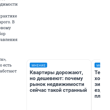
одимости
 практике
рого. В
новому
бор
тавления
ы»,
о есть
МНЕНИЕ
МНЕНИ
работают
Квартиры дорожают,
Тепло
но дешевеют: почему
холод
рынок недвижимости
зимой
сейчас такой странный
ездит
плюсы