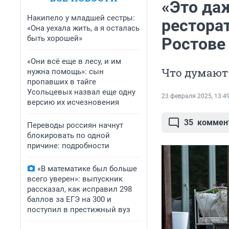
«Это даж
Накипело у младшей сестры:
рестора
«Она уехала жить, а я осталась
быть хорошей»
Ростове
«Они всё еще в лесу, и им
Что думают
нужна помощь»: сын
пропавших в тайге
Усольцевых назвал еще одну
23 февраля 2025, 13:4
версию их исчезновения
35
коммен
Переводы россиян начнут
блокировать по одной
причине: подробности
«В математике был больше
всего уверен»: выпускник
рассказал, как исправил 298
баллов за ЕГЭ на 300 и
поступил в престижный вуз