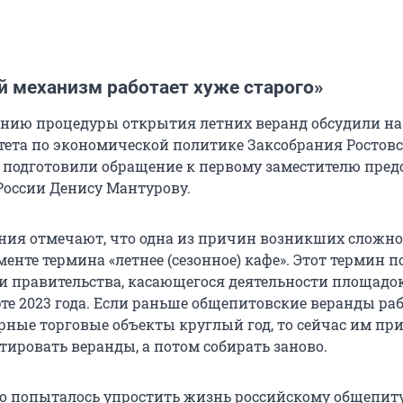
 механизм работает хуже старого»
нию процедуры открытия летних веранд обсудили на
ета по экономической политике Заксобрания Ростов
и подготовили обращение к первому заместителю пред
России Денису Мантурову.
ения отмечают, что одна из причин возникших сложно
енте термина «летнее (сезонное) кафе». Этот термин 
и правительства, касающегося деятельности площадо
рте 2023 года. Если раньше общепитовские веранды ра
рные торговые объекты круглый год, то сейчас им пр
тировать веранды, а потом собирать заново.
о попыталось упростить жизнь российскому общепиту