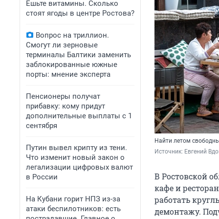
Ешьте витамины. Сколько
стоят ягоды в центре Ростова?
Вопрос на триллион.
Смогут ли зерновые
терминалы Балтики заменить
заблокированные южные
порты: мнение эксперта
Пенсионеры получат
прибавку: кому придут
дополнительные выплаты с 1
сентября
Найти летом свободны
Путин вывел крипту из тени.
Источник: 
Евгений Вдо
Что изменит новый закон о
легализации цифровых валют
В Ростовской о
в России
кафе и рестора
На Кубани горит НПЗ из-за
работать кругл
атаки беспилотников: есть
демонтажу. Подч
пострадавшие. Главное о