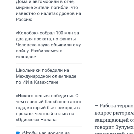
Дома и автомобили в огне,
мирные жители погибли: что
известно о налетах дронов на
Россию
«Колобок» собрал 100 млн за
два дня проката, но фанаты
Человека-паука объявили ему
войну. Разбираемся в
скандале
Школьники победили на
Международной олимпиаде
по ИИ в Казахстане
«Никого нельзя победить». О
чем главный блокбастер этого
— Работа террас
года, который бьет рекорды в
вопрос риторич
прокате: честный отзыв на
защищающей от 
«Одиссею» Нолана
говорит Зулумх
«Чтобы нас носили на