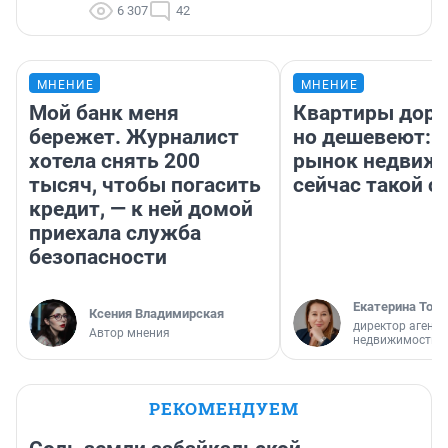
6 307
42
МНЕНИЕ
МНЕНИЕ
Мой банк меня
Квартиры дор
бережет. Журналист
но дешевеют: 
хотела снять 200
рынок недвиж
тысяч, чтобы погасить
сейчас такой 
кредит, — к ней домой
приехала служба
безопасности
Екатерина Торо
Ксения Владимирская
директор агентс
Автор мнения
недвижимости
РЕКОМЕНДУЕМ