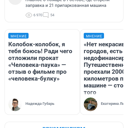
заправка и 21 припаркованная машина
6 970
54
МНЕНИЕ
МНЕНИЕ
Колобок-колобок, я
«Нет некрасив
тебя боюсь! Ради чего
городов, есть
отложили прокат
недофинансиро
«Человека-паука» —
Путешественн
отзыв о фильме про
проехали 2000
«человека-булку»
километров по 
машине — стои
того
Надежда Губарь
Екатерина Лит