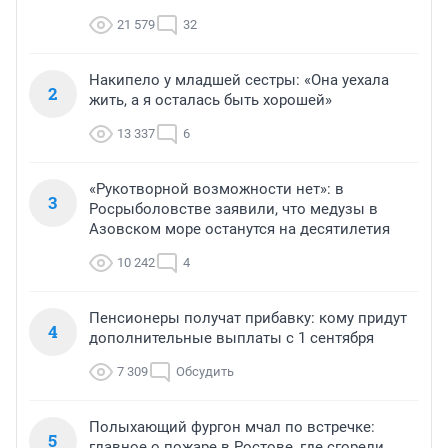
21 579
32
Накипело у младшей сестры: «Она уехала
2
жить, а я осталась быть хорошей»
13 337
6
«Рукотворной возможности нет»: в
3
Росрыболовстве заявили, что медузы в
Азовском море останутся на десятилетия
10 242
4
Пенсионеры получат прибавку: кому придут
4
дополнительные выплаты с 1 сентября
7 309
Обсудить
Полыхающий фургон мчал по встречке:
5
главное о пожаре в Ростове, где сгорели