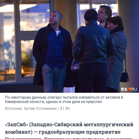
По некоторым данным, олигарх пытался избавиться от активов в
Кемеровской области, однако в этом деле не преуспел
Источник: 
Артем Устюжанин / E1.RU
«
ЗапСиб
»
(Западно-Сибирский металлургический
комбинат) — градообразующее предприятие