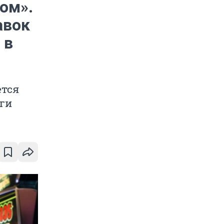
ом».
авок
 в
ется
ги