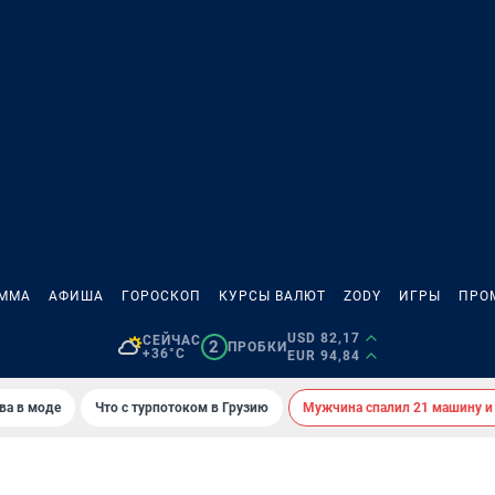
АММА
АФИША
ГОРОСКОП
КУРСЫ ВАЛЮТ
ZODY
ИГРЫ
ПРО
USD 82,17
СЕЙЧАС
2
ПРОБКИ
+36°C
EUR 94,84
ва в моде
Что с турпотоком в Грузию
Мужчина спалил 21 машину и