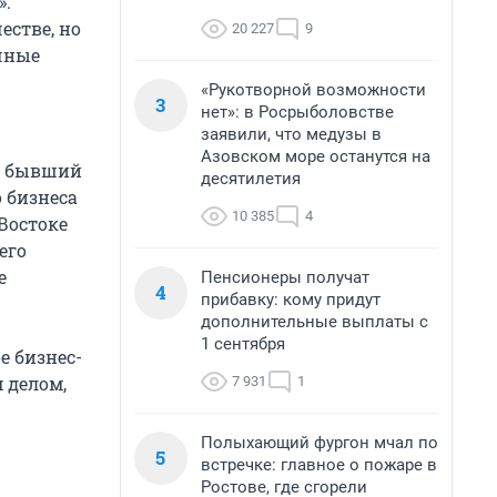
».
естве, но
20 227
9
чные
«Рукотворной возможности
3
нет»: в Росрыболовстве
заявили, что медузы в
Азовском море останутся на
го бывший
десятилетия
 бизнеса
10 385
4
Востоке
его
е
Пенсионеры получат
4
прибавку: кому придут
дополнительные выплаты с
1 сентября
е бизнес-
 делом,
7 931
1
Полыхающий фургон мчал по
5
встречке: главное о пожаре в
Ростове, где сгорели