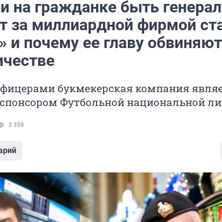
и на гражданке быть генерал
ит за миллиардной фирмой ст
 и почему ее главу обвиняют
честве
офицерами букмекерская компания явля
спонсором Футбольной национальной ли
3 359
арий