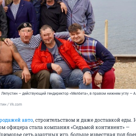
ь Ляпустин — действующий гендиректор «Мелбета», в правом нижнем углу — 
тин / Vk.com
родажей авто
, строительством и даже доставкой еды. 
м офицера стала компания «Седьмой континент» —
риморье сеть азартных игр, больше известная под бр