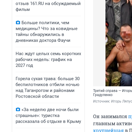
отзыв 161.RU на обсуждаемый
фильм
Больше политики, чем
медицины? Что за ковидные
тайны обнаружились в
дневниках доктора Фаучи
Нас ждут целых семь коротких
рабочих недель: график на
2027 год
Горела сухая трава: больше 30
беспилотников отбили ночью
над Таганрогом и районами
Третий справа — Игор
Градуленко
Ростовской области
Источник: 
Игорь Ляпус
«За неделю две ночи были
страшные»: туристка
Он занимался
п
рассказала об отдыхе в Крыму
главным активо
крупнейшая
в П