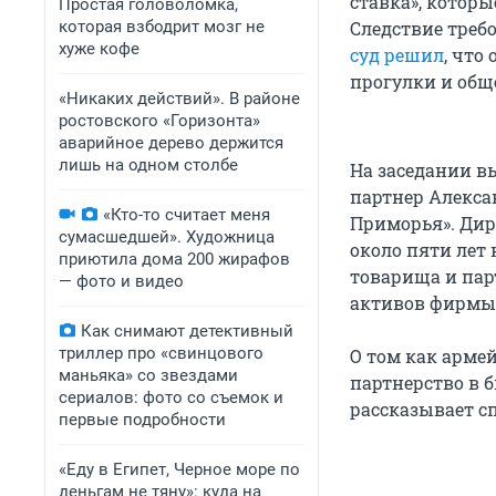
ставка», котор
Простая головоломка,
которая взбодрит мозг не
Следствие треб
хуже кофе
суд решил
, что
прогулки и общ
«Никаких действий». В районе
ростовского «Горизонта»
аварийное дерево держится
лишь на одном столбе
На заседании в
партнер Алекса
«Кто-то считает меня
Приморья». Дир
сумасшедшей». Художница
около пяти лет 
приютила дома 200 жирафов
товарища и парт
— фото и видео
активов фирмы
Как снимают детективный
триллер про «свинцового
О том как арме
маньяка» со звездами
партнерство в 
сериалов: фото со съемок и
рассказывает с
первые подробности
«Еду в Египет, Черное море по
деньгам не тяну»: куда на