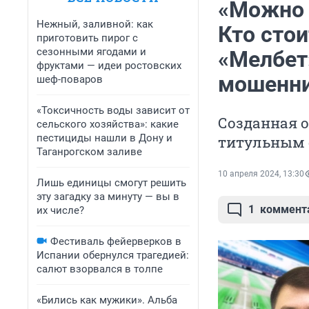
«Можно 
Нежный, заливной: как
Кто сто
приготовить пирог с
сезонными ягодами и
«Мелбет»
фруктами — идеи ростовских
мошенни
шеф-поваров
«Токсичность воды зависит от
Созданная 
сельского хозяйства»: какие
пестициды нашли в Дону и
титульным 
Таганрогском заливе
10 апреля 2024, 13:30
Лишь единицы смогут решить
эту загадку за минуту — вы в
1
коммент
их числе?
Фестиваль фейерверков в
Испании обернулся трагедией:
салют взорвался в толпе
«Бились как мужики». Альба