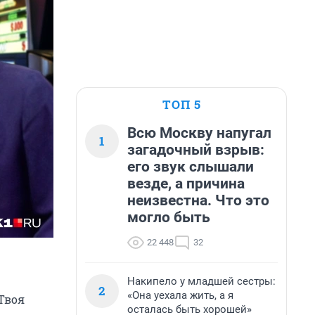
ТОП 5
Всю Москву напугал
1
загадочный взрыв:
его звук слышали
везде, а причина
неизвестна. Что это
могло быть
22 448
32
Накипело у младшей сестры:
2
«Она уехала жить, а я
Твоя
осталась быть хорошей»