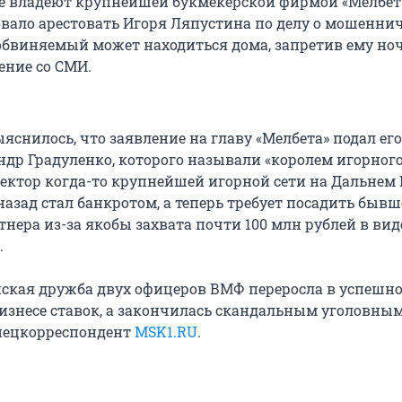
ые владеют крупнейшей букмекерской фирмой «Мелбет
овало арестовать Игоря Ляпустина по делу о мошеннич
 обвиняемый может находиться дома, запретив ему но
ение со СМИ.
ыяснилось, что заявление на главу «Мелбета» подал е
ндр Градуленко, которого называли «королем игорного
ектор когда-то крупнейшей игорной сети на Дальнем 
назад стал банкротом, а теперь требует посадить бывш
нера из-за якобы захвата почти 100 млн рублей в вид
.
йская дружба двух офицеров ВМФ переросла в успешно
бизнесе ставок, а закончилась скандальным уголовным
пецкорреспондент
MSK1.RU
.