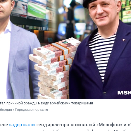
 стал причиной вражды между армейскими товарищами
бердин / Городские порталы
деле
задержали
гендиректора компаний «Мелофон» и «