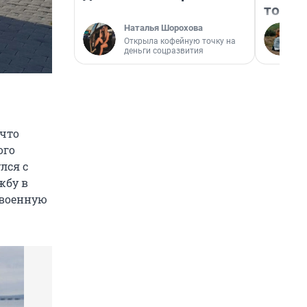
того
Наталья Шорохова
Открыла кофейную точку на
деньги соцразвития
 что
ого
лся с
жбу в
 военную