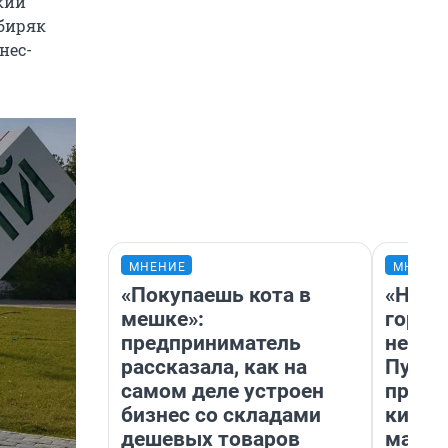
ский
ибиряк
нес-
МНЕНИЕ
МНЕНИ
«Покупаешь кота в
«Нет 
мешке»:
городо
предприниматель
недоф
рассказала, как на
Путеш
самом деле устроен
проех
бизнес со складами
килом
дешевых товаров
машин