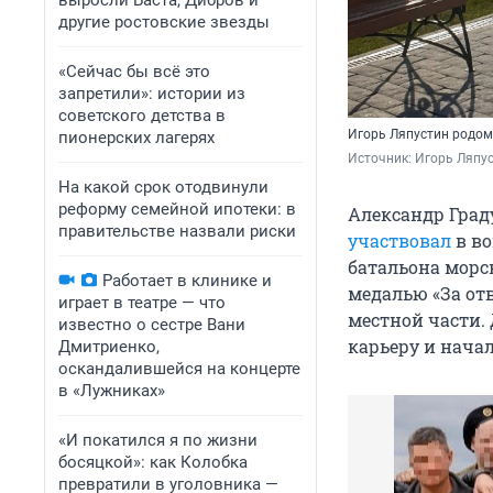
выросли Баста, Дибров и
другие ростовские звезды
«Сейчас бы всё это
запретили»: истории из
советского детства в
Игорь Ляпустин родом
пионерских лагерях
Источник: 
Игорь Ляпус
На какой срок отодвинули
реформу семейной ипотеки: в
Александр Град
правительстве назвали риски
участвовал
в во
батальона морск
Работает в клинике и
медалью «За от
играет в театре — что
местной части.
известно о сестре Вани
карьеру и начал
Дмитриенко,
оскандалившейся на концерте
в «Лужниках»
«И покатился я по жизни
босяцкой»: как Колобка
превратили в уголовника —