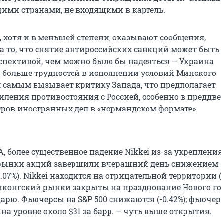
ми странами, не входящими в картель.
, хотя и в меньшей степени, оказывают сообщения,
 то, что снятие антироссийских санкций может быть 
спективой, чем можно было бы надеяться – Украина
 больше трудностей в исполнении условий Минского
м самым вызывает критику Запада, что предполагает
иления противостояния с Россией, особенно в преддв
ров иностранных дел в «нормандском формате».
, более существенное падение Nikkei из-за укреплени
рынки акций завершили вчерашний день снижением 
-0.07%). Nikkei находится на отрицательной территории (-
нконгский рынки закрыты на празднование Нового го
арю. Фьючерсы на S&P 500 снижаются (-0.42%); фьюче
 на уровне около $31 за барр. – чуть выше открытия.