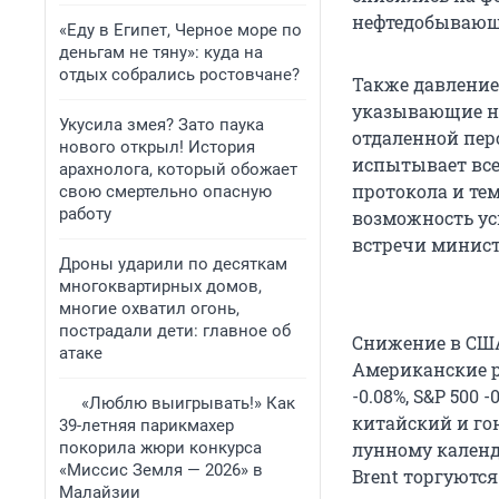
нефтедобывающи
«Еду в Египет, Черное море по
деньгам не тяну»: куда на
отдых собрались ростовчане?
Также давление
указывающие на
Укусила змея? Зато паука
отдаленной пер
нового открыл! История
испытывает все
арахнолога, который обожает
протокола и те
свою смертельно опасную
работу
возможность ус
встречи минист
Дроны ударили по десяткам
многоквартирных домов,
многие охватил огонь,
пострадали дети: главное об
Снижение в США
атаке
Американские 
-0.08%, S&P 500 
«Люблю выигрывать!» Как
китайский и го
39-летняя парикмахер
покорила жюри конкурса
лунному календ
«Миссис Земля — 2026» в
Brent торгуются
Малайзии