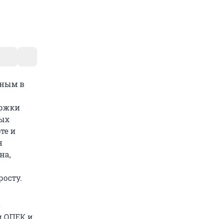
вным в
ержки
бых
те и
н
на,
осту.
о
и ОПЕК и