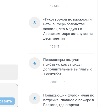
19 645
8
«Рукотворной возможности
3
нет»: в Росрыболовстве
заявили, что медузы в
Азовском море останутся на
десятилетия
10 345
4
Пенсионеры получат
4
прибавку: кому придут
дополнительные выплаты с
1 сентября
7 806
1
Полыхающий фургон мчал по
5
встречке: главное о пожаре в
равить
Ростове, где сгорели