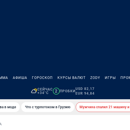
АММА
АФИША
ГОРОСКОП
КУРСЫ ВАЛЮТ
ZODY
ИГРЫ
ПРО
USD 82,17
СЕЙЧАС
2
ПРОБКИ
+34°C
EUR 94,84
ва в моде
Что с турпотоком в Грузию
Мужчина спалил 21 машину и
А