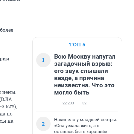
более
ТОП 5
Всю Москву напугал
ерии
1
загадочный взрыв:
его звук слышали
везде, а причина
неизвестна. Что это
могло быть
я иены.
(DJIA
22 203
32
3.62%),
да по
Накипело у младшей сестры:
рсы на
2
«Она уехала жить, а я
осталась быть хорошей»