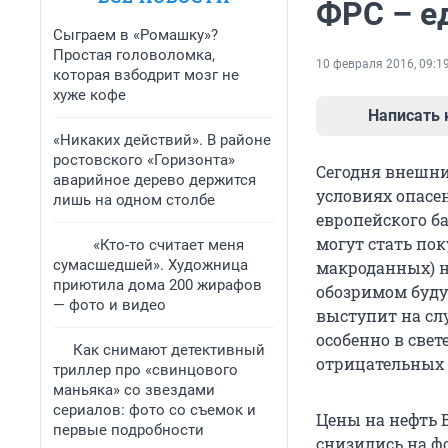
ФРС – е
Сыграем в «Ромашку»?
Простая головоломка,
10 февраля 2016, 09:1
которая взбодрит мозг не
хуже кофе
Написать
«Никаких действий». В районе
ростовского «Горизонта»
Сегодня внешни
аварийное дерево держится
условиях опасе
лишь на одном столбе
европейского б
могут стать по
«Кто-то считает меня
сумасшедшей». Художница
макроданных) н
приютила дома 200 жирафов
обозримом буду
— фото и видео
выступит на сл
особенно в све
Как снимают детективный
отрицательных 
триллер про «свинцового
маньяка» со звездами
сериалов: фото со съемок и
Цены на нефть B
первые подробности
снизились на ф