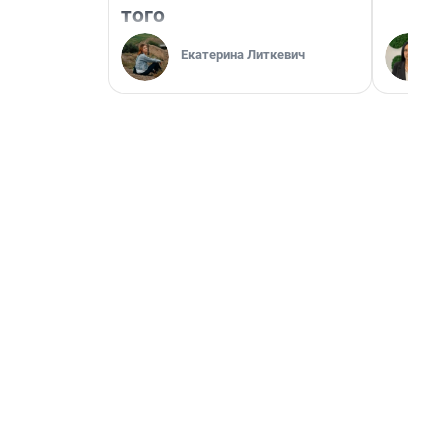
того
Екатерина Литкевич