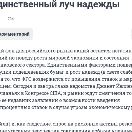
динственный луч надежды
9
734
 комментарий
й фон для российского рынка акций остается негати
ний по поводу роста мировой экономики и состояния
анковского сектора. Единственными факторами подд
купки подешевевших бумаг и рост надежд (в свете сла
а то, что ФРС воздержится от повышения ставок в мар
щем. Сегодня и завтра глава ведомства Джанет Йелле
ушаньях в Конгрессе США, и рынки ждут смягчения то
те ее недавних заявлений о возможности введения
процентных ставок в случае угрозы экономическому р
rent и, как следствие, спрос на рисковые активы резк
оне угасания перспектив сокращения добычи членам