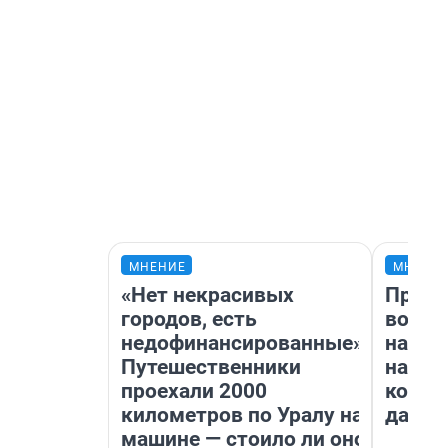
МНЕНИЕ
МНЕНИ
«Нет некрасивых
Прода
городов, есть
возьм
недофинансированные».
нам г
Путешественники
налог
проехали 2000
косне
километров по Уралу на
даже 
машине — стоило ли оно