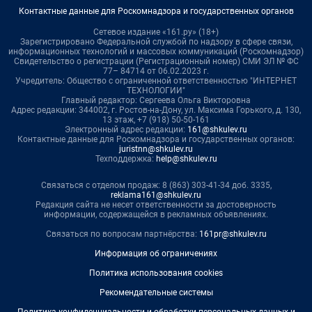
Контактные данные для Роскомнадзора и государственных органов
Сетевое издание «161.ру» (18+)
Зарегистрировано Федеральной службой по надзору в сфере связи,
информационных технологий и массовых коммуникаций (Роскомнадзор)
Свидетельство о регистрации (Регистрационный номер) СМИ ЭЛ № ФС
77– 84714 от 06.02.2023 г.
Учредитель: Общество с ограниченной ответственностью "ИНТЕРНЕТ
ТЕХНОЛОГИИ"
Главный редактор: Сергеева Ольга Викторовна
Адрес редакции: 344002, г. Ростов-на-Дону, ул. Максима Горького, д. 130,
13 этаж, +7 (918) 50-50-161
Электронный адрес редакции:
161@shkulev.ru
Контактные данные для Роскомнадзора и государственных органов:
juristnn@shkulev.ru
Техподдержка:
help@shkulev.ru
Связаться с отделом продаж: 8 (863) 303-41-34 доб. 3335,
reklama161@shkulev.ru
Редакция сайта не несет ответственности за достоверность
информации, содержащейся в рекламных объявлениях.
Связаться по вопросам партнёрства:
161pr@shkulev.ru
Информация об ограничениях
Политика использования cookies
Рекомендательные системы
Политика конфиденциальности и обработки персональных данных и