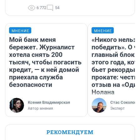
6 772
54
МНЕНИЕ
МНЕНИЕ
Мой банк меня
«Никого нельз
бережет. Журналист
победить». О ч
хотела снять 200
главный блокб
тысяч, чтобы погасить
этого года, ко
кредит, — к ней домой
бьет рекорды 
приехала служба
прокате: честн
безопасности
отзыв на «Оди
Нолана
Ксения Владимирская
Стас Соколов
Автор мнения
Эксперт
РЕКОМЕНДУЕМ