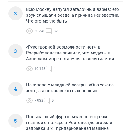
Всю Москву напугал загадочный взрыв: его
2
звук слышали везде, а причина неизвестна.
Что это могло быть
20 340
32
«Рукотворной возможности нет»: в
3
Росрыболовстве заявили, что медузы в
Азовском море останутся на десятилетия
10 148
4
Накипело у младшей сестры: «Она уехала
4
жить, а я осталась быть хорошей»
7 932
5
Полыхающий фургон мчал по встречке:
5
главное о пожаре в Ростове, где сгорели
заправка и 21 припаркованная машина