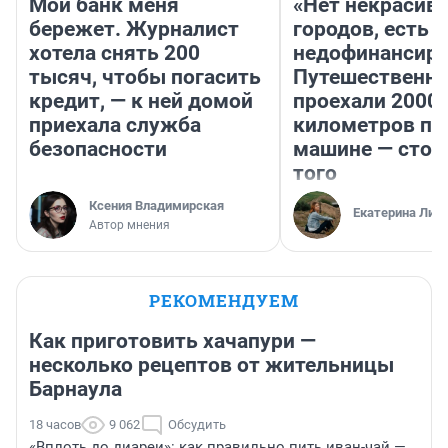
Мой банк меня
«Нет некрасив
бережет. Журналист
городов, есть
хотела снять 200
недофинансиро
тысяч, чтобы погасить
Путешественн
кредит, — к ней домой
проехали 2000
приехала служба
километров по 
безопасности
машине — стои
того
Ксения Владимирская
Екатерина Лит
Автор мнения
РЕКОМЕНДУЕМ
Как приготовить хачапури —
несколько рецептов от жительницы
Барнаула
18 часов
9 062
Обсудить
«Вплоть до диареи»: как правильно пить иван-чай —