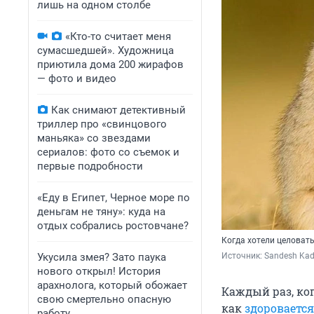
лишь на одном столбе
«Кто-то считает меня
сумасшедшей». Художница
приютила дома 200 жирафов
— фото и видео
Как снимают детективный
триллер про «свинцового
маньяка» со звездами
сериалов: фото со съемок и
первые подробности
«Еду в Египет, Черное море по
деньгам не тяну»: куда на
отдых собрались ростовчане?
Когда хотели целоватьс
Укусила змея? Зато паука
Источник: 
Sandesh Kadu
нового открыл! История
арахнолога, который обожает
Каждый раз, ког
свою смертельно опасную
как
здороваетс
работу