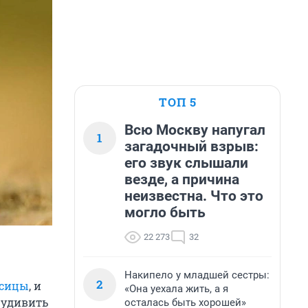
ТОП 5
Всю Москву напугал
1
загадочный взрыв:
его звук слышали
везде, а причина
неизвестна. Что это
могло быть
22 273
32
Накипело у младшей сестры:
2
исицы
, и
«Она уехала жить, а я
 удивить
осталась быть хорошей»