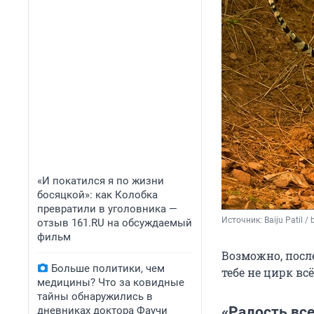
«И покатился я по жизни
босяцкой»: как Колобка
превратили в уголовника —
Источник: 
Baiju Patil / 
отзыв 161.RU на обсуждаемый
фильм
Возможно, после
Больше политики, чем
тебе не цирк вс
медицины? Что за ковидные
тайны обнаружились в
«Радость вс
дневниках доктора Фаучи