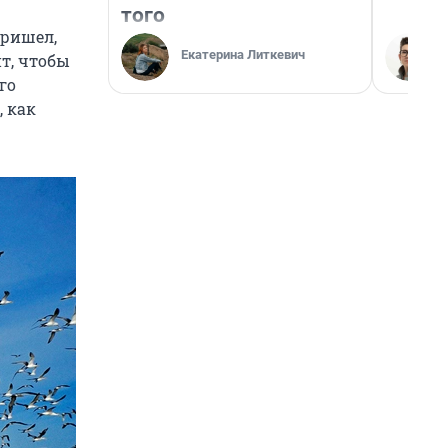
того
пришел,
Екатерина Литкевич
нт, чтобы
го
, как