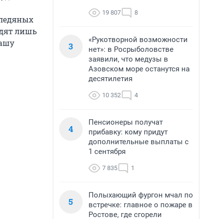
19 807
8
 ледяных
одят лишь
«Рукотворной возможности
нашу
3
нет»: в Росрыболовстве
заявили, что медузы в
Азовском море останутся на
десятилетия
10 352
4
Пенсионеры получат
4
прибавку: кому придут
дополнительные выплаты с
1 сентября
7 835
1
Полыхающий фургон мчал по
5
встречке: главное о пожаре в
Ростове, где сгорели