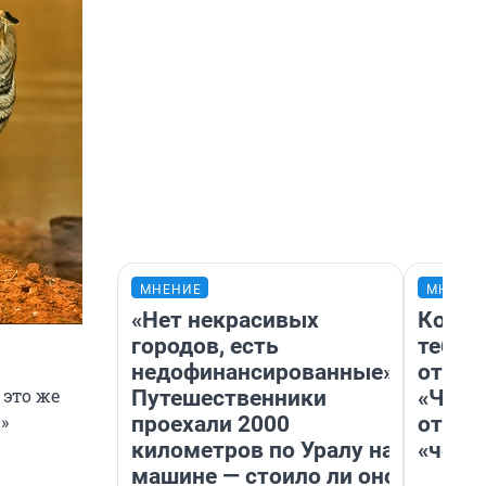
МНЕНИЕ
МНЕНИ
«Нет некрасивых
Колоб
городов, есть
тебя 
недофинансированные».
отлож
 это же
Путешественники
«Чело
»
проехали 2000
отзыв
километров по Уралу на
«чело
машине — стоило ли оно