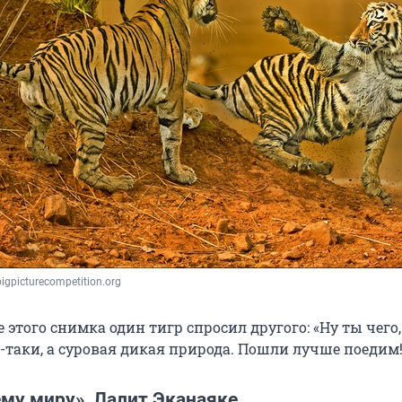
bigpicturecompetition.org
 этого снимка один тигр спросил другого: «Ну ты чего,
ё-таки, а суровая дикая природа. Пошли лучше поедим!
ему миру», Лалит Эканаяке