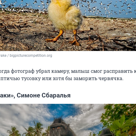
ake / 
bigpicturecompetition.org
когда фотограф убрал камеру, малыш смог расправить 
у птичью тусовку или хотя бы заморить червячка.
аки», Симоне Сбаралья