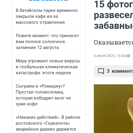
15 фото
В батайском парке временно
развесел
закрыли кафе из-за
массового отравления
забавны
Ловите момент: что принесет
Оказываетс
вам полное солнечное
затмение 12 августа
6 июля 2025, 16:04
Миру угрожают новые вирусы
и глобальная климатическая
3
коммент
катастрофа: итоги недели
Сыграем в «Ромашку»?
Простая головоломка,
которая взбодрит мозг не
хуже кофе
«Никаких действий». В районе
ростовского «Горизонта»
аварийное дерево держится