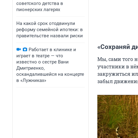
советского детства в
пионерских лагерях
На какой срок отодвинули
реформу семейной ипотеки: в
правительстве назвали риски
«Сохраняй д
Работает в клинике и
играет в театре — что
Мы, сами того н
известно о сестре Вани
участники в нё
Дмитриенко,
закружиться или
оскандалившейся на концерте
в «Лужниках»
забыл движения