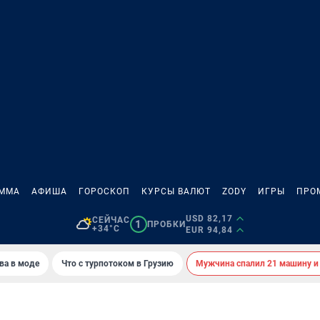
АММА
АФИША
ГОРОСКОП
КУРСЫ ВАЛЮТ
ZODY
ИГРЫ
ПРО
USD 82,17
СЕЙЧАС
1
ПРОБКИ
+34°C
EUR 94,84
ва в моде
Что с турпотоком в Грузию
Мужчина спалил 21 машину и