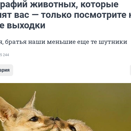
графий животных, которые
ят вас — только посмотрите 
е выходки
я, братья наши меньшие еще те шутники
5 244
ария