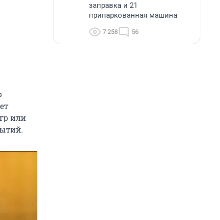
заправка и 21
припаркованная машина
7 258
56
о
ет
игр или
бытий.