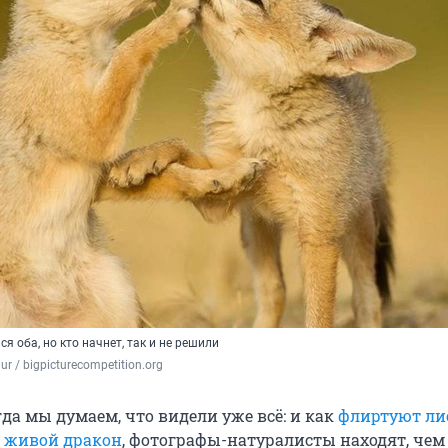
я оба, но кто начнет, так и не решили
r / 
bigpicturecompetition.org
да мы думаем, что видели уже всё: и как
флиртуют л
я живой дракон
, фотографы-натуралисты находят, чем