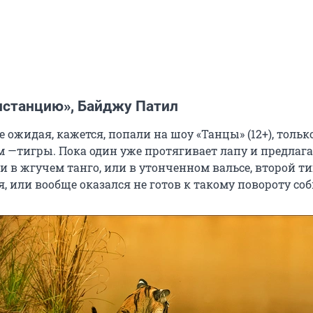
истанцию», Байджу Патил
е ожидая, кажется, попали на шоу «Танцы» (12+), тольк
м —тигры. Пока один уже протягивает лапу и предлага
 в жгучем танго, или в утонченном вальсе, второй т
, или вообще оказался не готов к такому повороту со