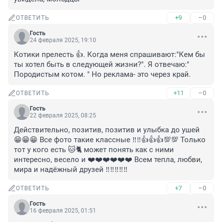
+9
–0
ОТВЕТИТЬ
Гость
24 февраля 2025, 19:10
Котики прелесть 👍. Когда меня спрашивают:"Кем бы 
ты хотел быть в следующей жизни?". Я отвечаю:" 
Породистым котом. " Но реклама- это через край.
+11
–0
ОТВЕТИТЬ
Гость
22 февраля 2025, 08:25
Действительно, позитив, позитив и улыбка до ушей 
😁😁😁 Все фото такие классные ‼️‼️👍👍👍💯💯 Только 
тот у кого есть 🐱🐈 может понять как с ними 
интересно, весело и ❤️❤️❤️❤️❤️❤️ Всем тепла, любви, 
мира и надёжный друзей ‼️‼️‼️‼️‼️
+7
–0
ОТВЕТИТЬ
Гость
16 февраля 2025, 01:51