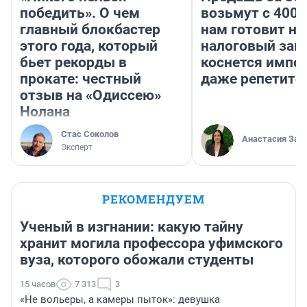
победить». О чем
возьмут с 4000
главный блокбастер
нам готовит н
этого года, который
налоговый зако
бьет рекорды в
коснется импор
прокате: честный
даже репетито
отзыв на «Одиссею»
Нолана
Стас Соколов
Анастасия Зав
Эксперт
РЕКОМЕНДУЕМ
Ученый в изгнании: какую тайну
хранит могила профессора уфимского
вуза, которого обожали студенты
15 часов
7 313
3
«Не вольеры, а камеры пыток»: девушка