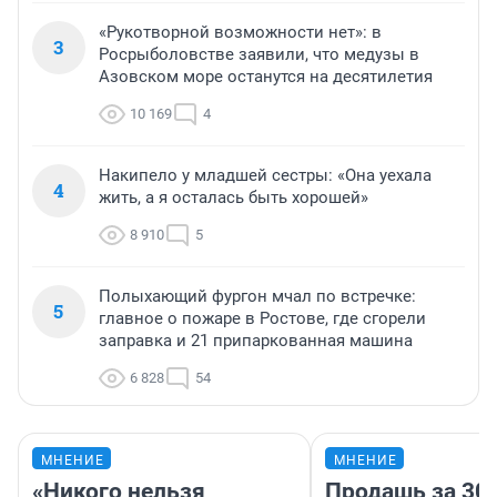
«Рукотворной возможности нет»: в
3
Росрыболовстве заявили, что медузы в
Азовском море останутся на десятилетия
10 169
4
Накипело у младшей сестры: «Она уехала
4
жить, а я осталась быть хорошей»
8 910
5
Полыхающий фургон мчал по встречке:
5
главное о пожаре в Ростове, где сгорели
заправка и 21 припаркованная машина
6 828
54
МНЕНИЕ
МНЕНИЕ
«Никого нельзя
Продашь за 300