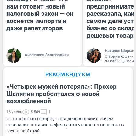
нам готовит новый
предпринимате
налоговый закон — он
рассказала, как
коснется импорта и
самом деле уст
даже репетиторов
бизнес со скла
дешевых товар
Наталья Шорохо
Анастасия Завгородняя
Открыла кофейну
деньги соцразви
РЕКОМЕНДУЕМ
«Четырех мужей потеряла»: Прохор
Шаляпин проболтался о новой
возлюбленной
16 часов
5 549
1
«С гордостью говорю, что я деревенский»: зачем
северянин оставил нефтяную компанию и переехал в
глушь на Алтай