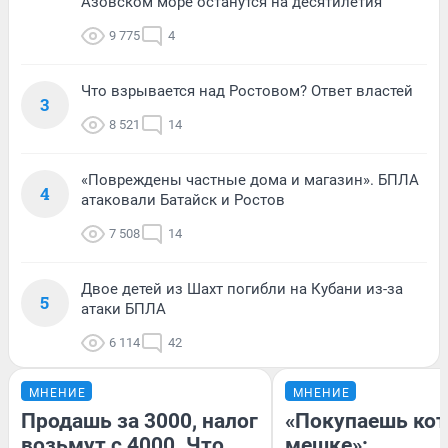
Азовском море останутся на десятилетия
9 775
4
Что взрывается над Ростовом? Ответ властей
3
8 521
14
«Повреждены частные дома и магазин». БПЛА
4
атаковали Батайск и Ростов
7 508
14
Двое детей из Шахт погибли на Кубани из-за
5
атаки БПЛА
6 114
42
МНЕНИЕ
МНЕНИЕ
Продашь за 3000, налог
«Покупаешь кот
возьмут с 4000. Что
мешке»: