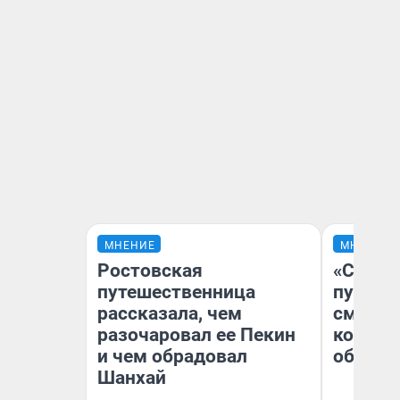
МНЕНИЕ
МНЕНИЕ
Ростовская
«Спутал
путешественница
пургу».
рассказала, чем
смерте
разочаровал ее Пекин
которы
и чем обрадовал
обнару
Шанхай