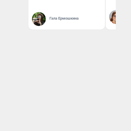
Ир
Гл
Гала Ермошкина
«Р
Во