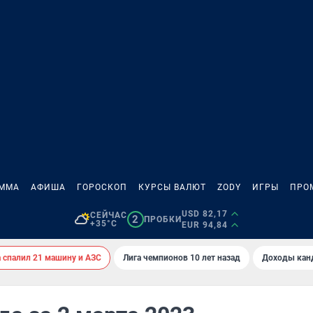
АММА
АФИША
ГОРОСКОП
КУРСЫ ВАЛЮТ
ZODY
ИГРЫ
ПРО
USD 82,17
СЕЙЧАС
2
ПРОБКИ
+35°C
EUR 94,84
спалил 21 машину и АЗС
Лига чемпионов 10 лет назад
Доходы кан