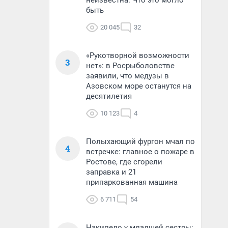
неизвестна. Что это могло
быть
20 045
32
«Рукотворной возможности
3
нет»: в Росрыболовстве
заявили, что медузы в
Азовском море останутся на
десятилетия
10 123
4
Полыхающий фургон мчал по
4
встречке: главное о пожаре в
Ростове, где сгорели
заправка и 21
припаркованная машина
6 711
54
Накипело у младшей сестры: