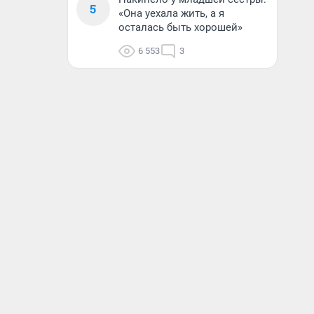
5
«Она уехала жить, а я
осталась быть хорошей»
6 553
3