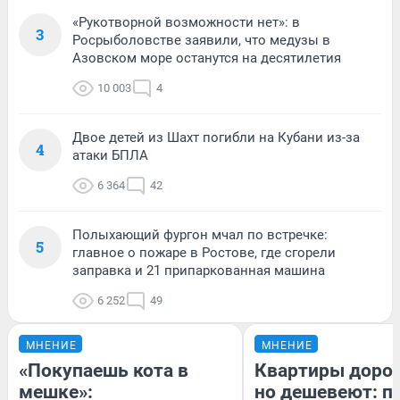
«Рукотворной возможности нет»: в
3
Росрыболовстве заявили, что медузы в
Азовском море останутся на десятилетия
10 003
4
Двое детей из Шахт погибли на Кубани из-за
4
атаки БПЛА
6 364
42
Полыхающий фургон мчал по встречке:
5
главное о пожаре в Ростове, где сгорели
заправка и 21 припаркованная машина
6 252
49
МНЕНИЕ
МНЕНИЕ
«Покупаешь кота в
Квартиры доро
мешке»:
но дешевеют: п