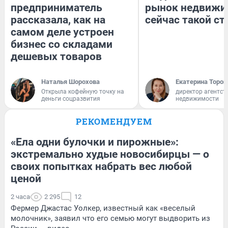
предприниматель
рынок недвижи
рассказала, как на
сейчас такой с
самом деле устроен
бизнес со складами
дешевых товаров
Наталья Шорохова
Екатерина Тороп
Открыла кофейную точку на
директор агентст
деньги соцразвития
недвижимости
РЕКОМЕНДУЕМ
«Ела одни булочки и пирожные»:
экстремально худые новосибирцы — о
своих попытках набрать вес любой
ценой
2 часа
2 295
12
Фермер Джастас Уолкер, известный как «веселый
молочник», заявил что его семью могут выдворить из