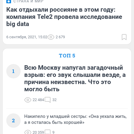
СТРАНА И МИР
Как отдыхали россияне в этом году:
компания Tele2 провела исследование
big data
6 сентября, 2021, 15:02
2 679
ТОП 5
Всю Москву напугал загадочный
1
взрыв: его звук слышали везде, а
причина неизвестна. Что это
могло быть
22 484
32
Накипело у младшей сестры: «Она уехала жить,
2
а я осталась быть хорошей»
20 359
9