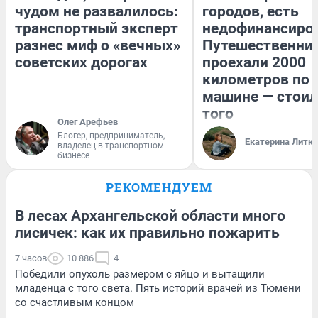
чудом не развалилось:
городов, есть
транспортный эксперт
недофинансиро
разнес миф о «вечных»
Путешественни
советских дорогах
проехали 2000
километров по 
машине — стоил
того
Олег Арефьев
Блогер, предприниматель,
Екатерина Литк
владелец в транспортном
бизнесе
РЕКОМЕНДУЕМ
В лесах Архангельской области много
лисичек: как их правильно пожарить
7 часов
10 886
4
Победили опухоль размером с яйцо и вытащили
младенца с того света. Пять историй врачей из Тюмени
со счастливым концом