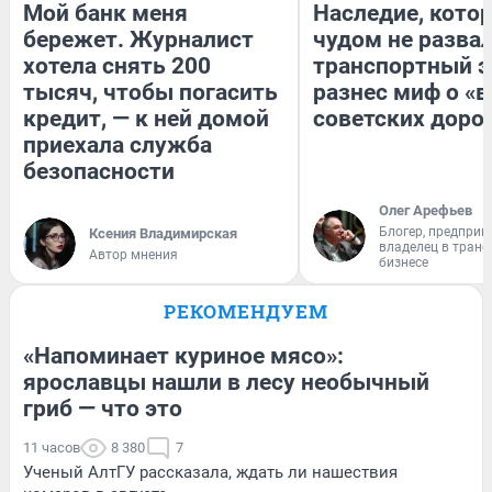
Мой банк меня
Наследие, кото
бережет. Журналист
чудом не разва
хотела снять 200
транспортный э
тысяч, чтобы погасить
разнес миф о «
кредит, — к ней домой
советских доро
приехала служба
безопасности
Олег Арефьев
Блогер, предприн
Ксения Владимирская
владелец в тран
Автор мнения
бизнесе
РЕКОМЕНДУЕМ
«Напоминает куриное мясо»:
ярославцы нашли в лесу необычный
гриб — что это
11 часов
8 380
7
Ученый АлтГУ рассказала, ждать ли нашествия