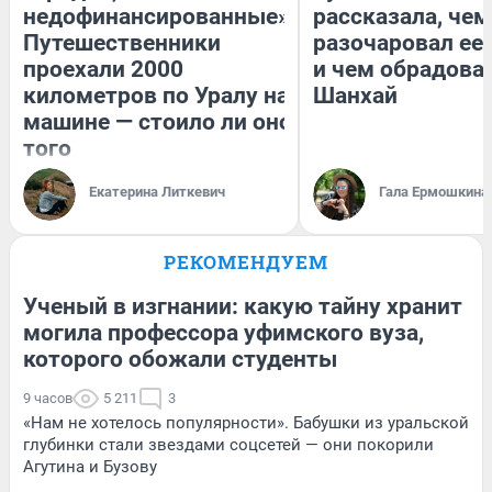
недофинансированные».
рассказала, чем
Путешественники
разочаровал ее
проехали 2000
и чем обрадова
километров по Уралу на
Шанхай
машине — стоило ли оно
того
Екатерина Литкевич
Гала Ермошкина
РЕКОМЕНДУЕМ
Ученый в изгнании: какую тайну хранит
могила профессора уфимского вуза,
которого обожали студенты
9 часов
5 211
3
«Нам не хотелось популярности». Бабушки из уральской
глубинки стали звездами соцсетей — они покорили
Агутина и Бузову